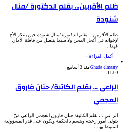
ظلم الأقربين… بقلم الدكتورة /منال
شنودة
ظلم الأقربين… بقلم الدكتورة /منال شنودة حين يتنكر الأخ
لإخوانه فى أكحل المحن ولا سيما يتنصل من قافلة الأمان
فهذا…
أكمل القراءة »
Ghada elmasry
منذ 3 أسابيع
113
0
الراعي … بقلم الكاتبة/ حنان فاروق
العجمي
الراعي … بقلم الكاتبة/ حنان فاروق العجمي الراعي مَنْ
يتولى أمور رعيته ويتسم بالحكمة ويكون على قدر المسؤولية
المنوط بها…