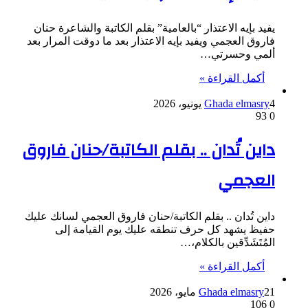
يفيد بإيه الاعتذار “بالعامية” بقلم الكاتبة والشاعرة حنان
فاروق العجمي ويفيد بإيه الاعتذار بعد ما دوقت المرار بعد
ألمي وحسرتي…
أكمل القراءة »
4 يونيو، 2026
Ghada elmasry
93
0
داين تُدان .. بقلم الكاتبة/حنان فاروق
العجمي
داين تُدان .. بقلم الكاتبة/حنان فاروق العجمي لسانك عليك
حفيظ يشهد كل حرف تنطقه عليك يوم القيامة إلى
المُتَشَدِّقين بالكلام،…
أكمل القراءة »
21 مايو، 2026
Ghada elmasry
106
0