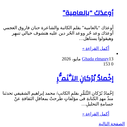
أوعدَك “بالعامية”
أوعدَك “بالعامية” بقلم الكاتبة والشاعرة حنان فاروق العجمي
أوعدَك وعد حُر ووعد الحُر دين عليه هتشوف خيالي تنبهِر
وهيقولوا يستاهل…
أكمل القراءة »
13 مايو، 2026
Ghada elmasry
153
0
إخْمادُ بُرْكانِ التَّنَمُّرِ
إخْمادُ بُرْكانِ التَّنَمُّرِ بقلمِ الكاتبِ/ محمد إبراهيم الشقيفي تحدثنا
منذُ مهدِ الكتابةِ فى مؤلفاتٍ طرحتْ بمعاقلِ الثقافةِ عنْ
جسامةِ التحليلِ…
أكمل القراءة »
الصفحة التالية