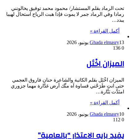
تحت الرماد بقلم المستشار/ محمود محمد توفيق يخالونني
رمادا وفي الرماد جمر لا يموت فإذا هبت الرياح استحال لهيبا
يبدد…
أكمل القراءة »
13 يونيو، 2026
Ghada elmasry
136
0
الميزان اخْتَل
الميزان اخْتَل بقلم الكاتبة والشاعرة حنان فاروق العجمي
حتى انتِ طَرَحْتي قساوة آه منِّك أرض غدَّارة مهما جزوري
امتَدِّت بَتَّارة…
أكمل القراءة »
10 يونيو، 2026
Ghada elmasry
112
0
يفيد بإيه الاعتذار “بالعامية”