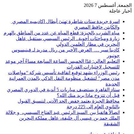
الجمعة, أغسطس 7 2026
أخبار عاجلة
اسرة جريدة ستات شاطرة تهنئ أبطال اكاديميه المصري
والكابتن حافظ المصري
مياه الشرب بالجيزة: قطع المياه عن عدد من المناطق بالهرم
زيارة ومباحثات أخوية.. الرئيس السيسي يستقبل عاهل
البحرين في مطار العلمين الدولي
كادينا سير … العرض الأخير من ريال مدريد لـ فينيسوس
جونيور
التعليم العالي: غدًا الخميس الساعة السابعة مساءً آخر موعد
للتسجيل لاختبارات القدرات
رئيس الوزراء يشهد توقيع اتفاقية تأسيس شركة “مواصلات
مدن مصر” لتشغيل منظومة النقل الذكي بالمدن العمرانية
الجديدة
ستاد القاهرة يستضيف مباريات 5 أندية في الدوري المصري
قبل أن تتزوج ماذا يريد منك الله؟
محافظ الجيزة يعتمد خفض الحد الأدنى لتنسيق القبول
بالثانوي العام إلى 225 درجة
اتصالأ هاتفيأ بين السيد الرئيس عبد الفتاح السيسي، و جلالة
الملك حمد بن عيسى آل خليفة، عاهل مملكة البحرين
الشقيقة