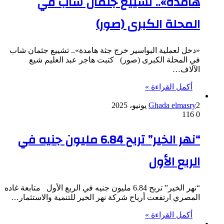
هامدة».. تشييع جثمان شاب في
المحلة الكبرى (صور)
«دخل لعملية البواسير خرج جثة هامدة».. تشييع جثمان شاب
في المحلة الكبرى (صور) كتبت هاجر عبد العليم شيع
الآلاف…
أكمل القراءة »
2 يونيو، 2025
Ghada elmasry
116
0
“نهر الخير” تربح 6.84 مليون جنيه في
الربع الأول
“نهر الخير” تربح 6.84 مليون جنيه في الربع الأول متابعة غاده
المصري ارتفعت أرباح شركة نهر الخير للتنمية والاستثمار…
أكمل القراءة »