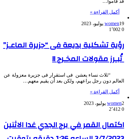
قد قاموا…
أكمل القراءة »
19 يوليو، 2023
women
1٬002
0
رؤية تشكلية بديعة فى “جزيرة الماعـز”
تُبـرز مقولات المخـرج !!
“ثلاث نساء يعشن فى استقرار فى جزيرة معزولة عن
العالم دون رجل يراعهم، ولكن بعد أن يقيم معهم…
أكمل القراءة »
2 يوليو، 2023
women
2٬412
0
اكتمال القمر في برج الجدي غدا الاثنين
3/7/2023 الساعه 1:36 دقيقه بتوقيت