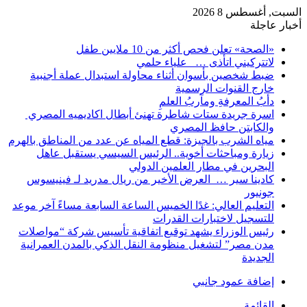
السبت, أغسطس 8 2026
أخبار عاجلة
«الصحة» تعلن فحص أكثر من 10 ملايين طفل
لاتتركيني اتأذى … علياء حلمي
ضبط شخصين بأسوان أثناء محاولة استبدال عملة أجنبية
خارج القنوات الرسمية
دأبُ المعرفةِ ومآربُ العلمِ
اسرة جريدة ستات شاطرة تهنئ أبطال اكاديميه المصري
والكابتن حافظ المصري
مياه الشرب بالجيزة: قطع المياه عن عدد من المناطق بالهرم
زيارة ومباحثات أخوية.. الرئيس السيسي يستقبل عاهل
البحرين في مطار العلمين الدولي
كادينا سير … العرض الأخير من ريال مدريد لـ فينيسوس
جونيور
التعليم العالي: غدًا الخميس الساعة السابعة مساءً آخر موعد
للتسجيل لاختبارات القدرات
رئيس الوزراء يشهد توقيع اتفاقية تأسيس شركة “مواصلات
مدن مصر” لتشغيل منظومة النقل الذكي بالمدن العمرانية
الجديدة
إضافة عمود جانبي
القائمة