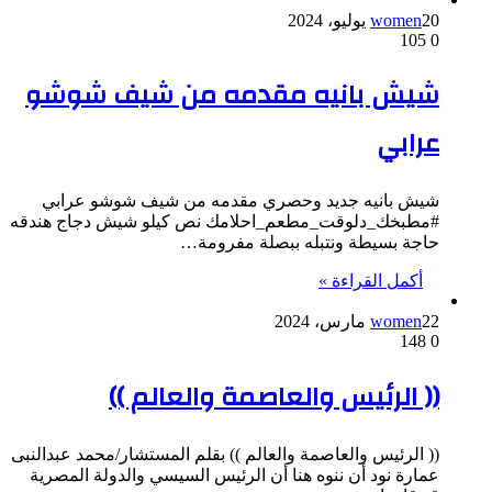
20 يوليو، 2024
women
105
0
شيش بانيه مقدمه من شيف شوشو
عرابي
شيش بانيه جديد وحصري مقدمه من شيف شوشو عرابي
#مطبخك_دلوقت_مطعم_احلامك نص كيلو شيش دجاج هندقه
حاجة بسيطة ونتبله ببصلة مفرومة…
أكمل القراءة »
22 مارس، 2024
women
148
0
(( الرئيس والعاصمة والعالم ))
(( الرئيس والعاصمة والعالم )) بقلم المستشار/محمد عبدالنبى
عمارة نود أن ننوه هنا أن الرئيس السيسي والدولة المصرية