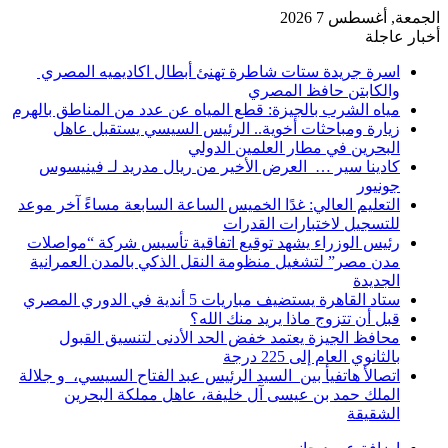
الجمعة, أغسطس 7 2026
أخبار عاجلة
اسرة جريدة ستات شاطرة تهنئ أبطال اكاديميه المصري
والكابتن حافظ المصري
مياه الشرب بالجيزة: قطع المياه عن عدد من المناطق بالهرم
زيارة ومباحثات أخوية.. الرئيس السيسي يستقبل عاهل
البحرين في مطار العلمين الدولي
كادينا سير … العرض الأخير من ريال مدريد لـ فينيسوس
جونيور
التعليم العالي: غدًا الخميس الساعة السابعة مساءً آخر موعد
للتسجيل لاختبارات القدرات
رئيس الوزراء يشهد توقيع اتفاقية تأسيس شركة “مواصلات
مدن مصر” لتشغيل منظومة النقل الذكي بالمدن العمرانية
الجديدة
ستاد القاهرة يستضيف مباريات 5 أندية في الدوري المصري
قبل أن تتزوج ماذا يريد منك الله؟
محافظ الجيزة يعتمد خفض الحد الأدنى لتنسيق القبول
بالثانوي العام إلى 225 درجة
اتصالأ هاتفيأ بين السيد الرئيس عبد الفتاح السيسي، و جلالة
الملك حمد بن عيسى آل خليفة، عاهل مملكة البحرين
الشقيقة