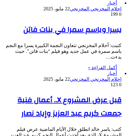
أخبار
احلام المخزنجي المخزنجي
22 مايو، 2025
199
0
يسرا وباسم سمرا في بنات فاتن
كتبت: أحلام المخزنجي تتعاون النجمة الكبيرة يسرا مع النجم
باسم سمرة في عمل جديد وهو فيلم “بنات فاتن”. حيث
بدءت…
أكمل القراءة »
أخبار
احلام المخزنجي المخزنجي
22 مايو، 2025
123
0
قبل عرض المشروع X.. أعمال فنية
جمعت كريم عبد العزيز وإياد نصار
كتب: ياسر خالد انطلق خلال الأيام الماضية عرض فيلم
المشروع X، الذي يعد أحدث أعمال النجم كريم عبد العزيز