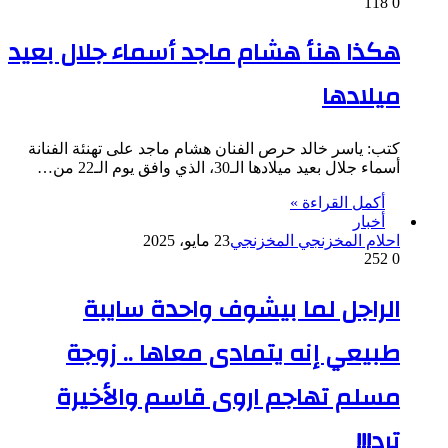
118
0
هكذا هنأ هشام ماجد أسماء جلال بعيد
ميلادها
كتب: ياسر خالد حرص الفنان هشام ماجد على تهنئة الفنانة
أسماء جلال بعيد ميلادها الـ30، الذي وافق يوم الـ22 من…
أكمل القراءة »
أخبار
احلام المخزنجي المخزنجي
23 مايو، 2025
252
0
الراجل لما بيشوف واحدة سايبة
طبيعي إنه يتمادى معاها .. زوجة
مسلم تهاجم اروى قاسم والأخيرة
ترد!!!