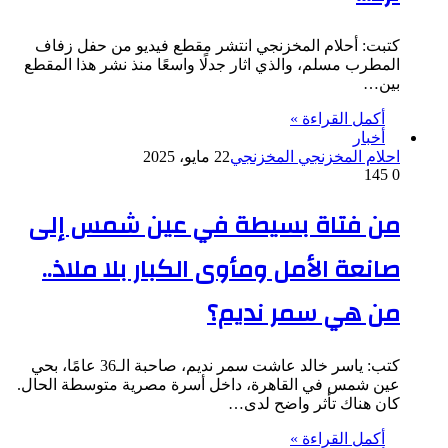
كتبت: أحلام المخزنجي انتشر مقطع فيديو من حفل زفاف
المطرب مسلم، والذي اثار جدلًا واسعًا منذ نشر هذا المقطع
بين…
أكمل القراءة »
أخبار
احلام المخزنجي المخزنجي
22 مايو، 2025
145
0
من فتاة بسيطة في عين شمس إلى
صانعة الأمل ومأوى الكبار بلا ملاذ..
من هي سمر نديم؟
كتب: ياسر خالد عاشت سمر نديم، صاحبة الـ36 عامًا، بحي
عين شمس في القاهرة، داخل أسرة مصرية متوسطة الحال.
كان هناك تأثر واضح لدى…
أكمل القراءة »