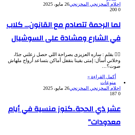
احلام المخزنجي المخزنجي
26 مايو، 2025
200
0
لما الرحمة تتصادم مع القانون… كلاب
في الشارع ومشادة على السوشيال
✍🏻 بقلم : ساره العزيزى بصراحة اللي حصل زعلني جدًا،
وخلاني أسأل: إمتى بقينا بنقفل أماكن بتساعد أرواح ملهاش
صوت؟…
أكمل القراءة »
منوعات
احلام المخزنجي المخزنجي
26 مايو، 2025
187
0
عشر ذي الحجة..كنوز منسية في أيام
معدودات”