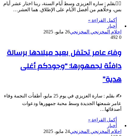
✍🏻بقلم : ساره العزيزى وسط أيام السنة، ربنا اختار عشر أيام
بس، وخلّاهم من أفضل الأيام على الإطلاق. هما العشر…
أكمل القراءة »
أخبار
احلام المخزنجي المخزنجي
26 مايو، 2025
492
0
وفاء عامر تحتفل بعيد ميلادها برسالة
دافئة لجمهورها: “وجودكم أغلى
هدية”
✍️ بقلم : سارة العزيزي في يوم 25 مايو، أطفأت النجمة وفاء
عامر شمعتها الجديدة وسط محبة جمهورها ودعوات
أصدقائها…
أكمل القراءة »
أخبار
احلام المخزنجي المخزنجي
24 مايو، 2025