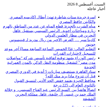
السبت, أغسطس 8 2026
أخبار عاجلة
اسرة جريدة ستات شاطرة تهنئ أبطال اكاديميه المصري
والكابتن حافظ المصري
مياه الشرب بالجيزة: قطع المياه عن عدد من المناطق بالهرم
زيارة ومباحثات أخوية.. الرئيس السيسي يستقبل عاهل
البحرين في مطار العلمين الدولي
كادينا سير … العرض الأخير من ريال مدريد لـ فينيسوس
جونيور
التعليم العالي: غدًا الخميس الساعة السابعة مساءً آخر موعد
للتسجيل لاختبارات القدرات
رئيس الوزراء يشهد توقيع اتفاقية تأسيس شركة “مواصلات
مدن مصر” لتشغيل منظومة النقل الذكي بالمدن العمرانية
الجديدة
ستاد القاهرة يستضيف مباريات 5 أندية في الدوري المصري
قبل أن تتزوج ماذا يريد منك الله؟
محافظ الجيزة يعتمد خفض الحد الأدنى لتنسيق القبول
بالثانوي العام إلى 225 درجة
اتصالأ هاتفيأ بين السيد الرئيس عبد الفتاح السيسي، و جلالة
الملك حمد بن عيسى آل خليفة، عاهل مملكة البحرين
الشقيقة