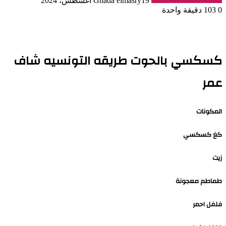
19 أغسطس، 2024
Ghada elmasry
0
103
دقيقة واحدة
كسكسي بالحوت طريقه التونسيه شاف
عمر
المكونات
كغ كسكسي
زيت
طماطم معجونة
فلفل احمر