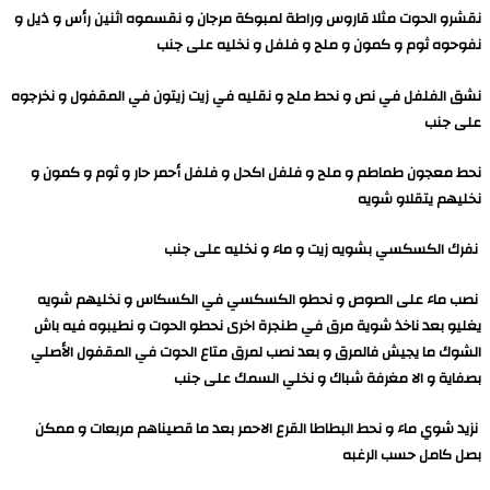
نقشرو الحوت مثلا قاروس وراطة لمبوكة مرجان و نقسموه اثنين رأس و ذيل و
نفوحوه ثوم و كمون و ملح و فلفل و نخليه على جنب
نشق الفلفل في نص و نحط ملح و نقليه في زيت زيتون في المقفول و نخرجوه
على جنب
نحط معجون طماطم و ملح و فلفل اكحل و فلفل أحمر حار و ثوم و كمون و
نخليهم يتقلاو شويه
نفرك الكسكسي بشويه زيت و ماء و نخليه على جنب
نصب ماء على الصوص و نحطو الكسكسي في الكسكاس و نخليهم شويه
يغليو بعد ناخذ شوية مرق في طنجرة اخرى نحطو الحوت و نطيبوه فيه باش
الشوك ما يجيش فالمرق و بعد نصب لمرق متاع الحوت في المقفول الأصلي
بصفاية و الا مغرفة شباك و نخلي السمك على جنب
نزيد شوي ماء و نحط البطاطا القرع الاحمر بعد ما قصيناهم مربعات و ممكن
بصل كامل حسب الرغبه