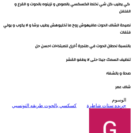
كي يطيب كل شي نخلط الكسكسي بالصوص و نزينوه بالحوت و القرع و
الفلفل
نصيحة الشاف الحوت مافيهوش روح ما تخليوهش يطيب برشا و لا يذوب و يولي
فتفات
بالنسبة لحطان الحوت في طنجرة أخرى للمبتدءات احسن حل
تنظيف السمك جيدا حتى لا يطفو القشر
صحة و بالشفاء
شاف عمر
الوسوم
جريده ستات شاطرة
كسكسي بالحوت طريقه التونسيي