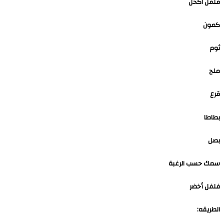
فلفل اكحل
كمون
ثوم
ملح
قرع
بطاطا
بصل
سمك حسب الرغبة
فلفل أخضر
الطريقه: