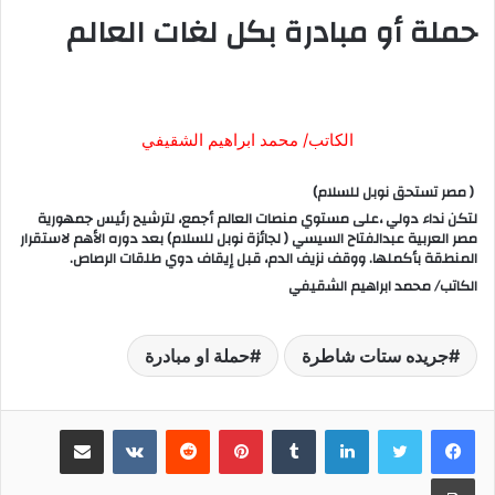
حملة أو مبادرة بكل لغات العالم
الكاتب/ محمد ابراهيم الشقيفي
( مصر تستحق نوبل للسلام)
لتكن نداء دولي ،على مستوي منصات العالم أجمع، لترشيح رئيس جمهورية
مصر العربية عبدالفتاح السيسي ( لجائزة نوبل للسلام) بعد دوره الأهم لاستقرار
المنطقة بأكملها. ووقف نزيف الدم، قبل إيقاف دوي طلقات الرصاص.
الكاتب/ محمد ابراهيم الشقيفي
جريده ستات شاطرة
حملة او مبادرة
لينكدإن
‏Tumblr
بينتيريست
‏Reddit
‏VKontakte
مشاركة عبر البريد
طباعة