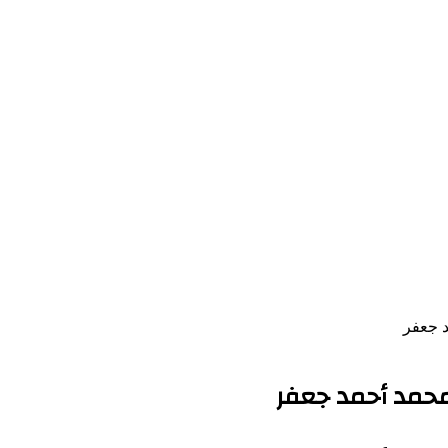
د جعفر
محمد أحمد جعفر