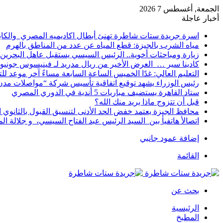
الجمعة, أغسطس 7 2026
أخبار عاجلة
اسرة جريدة ستات شاطرة تهنئ أبطال اكاديميه المصري والكا
مياه الشرب بالجيزة: قطع المياه عن عدد من المناطق بالهرم
زيارة ومباحثات أخوية.. الرئيس السيسي يستقبل عاهل البحرين 
كادينا سير … العرض الأخير من ريال مدريد لـ فينيسوس جونيو
التعليم العالي: غدًا الخميس الساعة السابعة مساءً آخر موعد ل
رئيس الوزراء يشهد توقيع اتفاقية تأسيس شركة “مواصلات مدن 
ستاد القاهرة يستضيف مباريات 5 أندية في الدوري المصري
قبل أن تتزوج ماذا يريد منك الله؟
محافظ الجيزة يعتمد خفض الحد الأدنى لتنسيق القبول بالثانوي العام إلى
اتصالأ هاتفيأ بين السيد الرئيس عبد الفتاح السيسي، و جلالة 
إضافة عمود جانبي
القائمة
بحث عن
الرئيسية
المطبخ