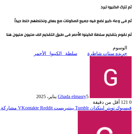
ثم تترك الكنيوا تبرد
ثم فى وعاء كبير نضع فيه جميع المكونات مع بعض ونخلطهم خلط جيداً
ثم نقوم بتقديم سلطة الكينوا الأحمر فى طبق التقديم الف مليون مليون هنا
الوسوم
جريده ستات شاطرة
سلطة_ الكينوا_ الأحمر
5 يناير، 2025
Ghada elmasry
0
121
أقل من دقيقة
فيسبوك
تويتر
لينكدإن
بينتيريست
مشاركة ع