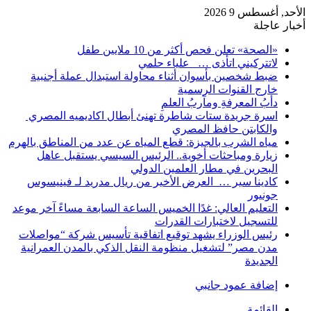
الأحد, أغسطس 9 2026
أخبار عاجلة
«الصحة» تعلن فحص أكثر من 10 ملايين طفل
لاتتركيني اتأذى … علياء حلمي
ضبط شخصين بأسوان أثناء محاولة استبدال عملة أجنبية
خارج القنوات الرسمية
دأبُ المعرفةِ ومآربُ العلمِ
اسرة جريدة ستات شاطرة تهنئ أبطال اكاديميه المصري
والكابتن حافظ المصري
مياه الشرب بالجيزة: قطع المياه عن عدد من المناطق بالهرم
زيارة ومباحثات أخوية.. الرئيس السيسي يستقبل عاهل
البحرين في مطار العلمين الدولي
كادينا سير … العرض الأخير من ريال مدريد لـ فينيسوس
جونيور
التعليم العالي: غدًا الخميس الساعة السابعة مساءً آخر موعد
للتسجيل لاختبارات القدرات
رئيس الوزراء يشهد توقيع اتفاقية تأسيس شركة “مواصلات
مدن مصر” لتشغيل منظومة النقل الذكي بالمدن العمرانية
الجديدة
إضافة عمود جانبي
القائمة