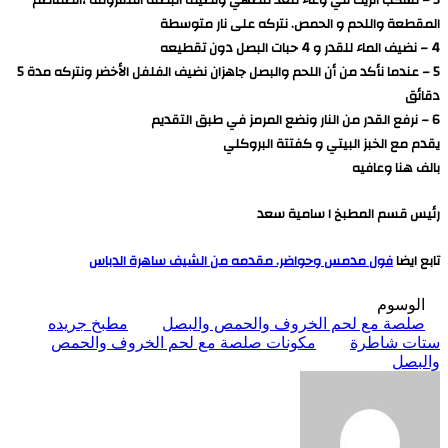
3 – نسكب الزيت في وعاء معد للطهي ونضيف البصلة المفرومة ،الطماطم
المقطعة واللحم و الحمص. نتركه على نار متوسطة
4 – نضيف الماء للقدر و 4 حبات البصل دون تقطيعه
5 – عندما نأكد من أن اللحم والبصل جاهزان نضيف الفلفل الأخضر ونتركه مدة 5
دقائق
6 – نرفع القدر من النار ونضع المرمز في طبق التقديم
يقدم مع الخبز البيتي و كفتتة البروكلي
بالف هنا وعافيه
رئيس قسم المطبخ ا سامية سعد
تابع ايضا
فول مدمس وحواضر. مقدمه من الشيف ساهرة الدباس
الوسوم
صلصة مع لحم الخروف والحمص والبصل
مطبخ جريده
ستات شاطرة
مكونات صلصة مع لحم الخروف والحمص
والبصل