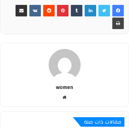
لينكدإن
‏Tumblr
بينتيريست
‏Reddit
‏VKontakte
مشاركة عبر البريد
طباعة
women
م
و
ق
ع
مقالات ذات صلة
ا