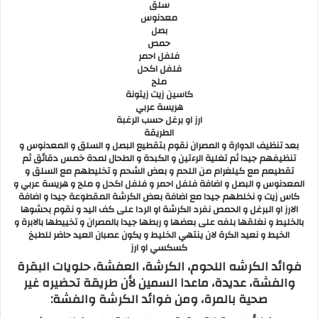
سلق
معدنوس
بصل
حمص
فلفل احمر
فلفل اكحل
ملح
كاسين زيت زيتونة
هريسة عربي
ارز او برغل حسب الرغبة
الطريقة
بعد تنظيف الدوارة و المصران نقوم بتقطيع البصل و السلق و المعدنوس و
تنظيفهم جيدا ثم تغلية الرءتين و الكبدة و الطحال لمدة خمس دقائق ثم
تقطيعم مع كيلغرام من اللحم و بعض الشحم و تخليطهم مع السلق و
المعدنوس و البصل و اضافة فلفل احمر و فلفل اكحل و ملح و هريسة عربي و
كاس زيت و نخلطهم جيدا مع اضافة بعض الكرشة المقطوعة جيدا و اضافة
الارز او البرغل و الحمص نفرد الكرشة او الردا على كف اليد و نقوم بحشوها
بالخليط و نغلقها بلفه على بعضها و ربطها جيدا بالمصران و تخييطها بالابرة و
الخيط و نعيد الكرة لان ينتهي الخليط و يكون عصبان العيد حاضر للطبخ
كسكسي او ارز
فوائد الكرشه اللحوم، الكرشة، العفشة، حلويات البقرة
والفشة، عديدة، ماعدا السمين لأن طريقة تحضيره غير
صحية بالمرة، ومن فوائد الكرشة والفشة: