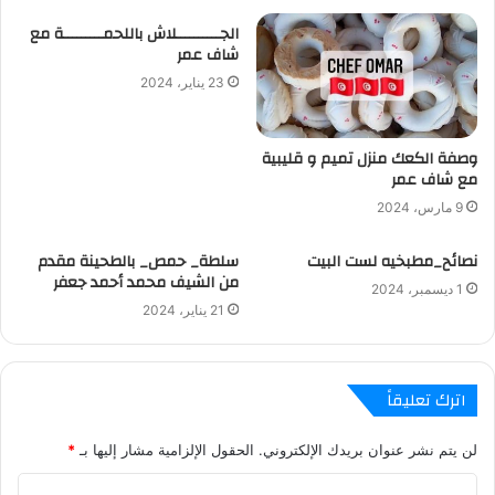
ل
الجــــــــــلاش باللحمـــــــــة مع
و
شاف عمر
ي
23 يناير، 2024
ب
وصفة الكعك منزل تميم و قليبية
مع شاف عمر
9 مارس، 2024
نصائح_مطبخيه لست البيت
سلطة_ حمص_ بالطحينة مقدم
من الشيف محمد أحمد جعفر
1 ديسمبر، 2024
21 يناير، 2024
اترك تعليقاً
لن يتم نشر عنوان بريدك الإلكتروني.
الحقول الإلزامية مشار إليها بـ
*
ا