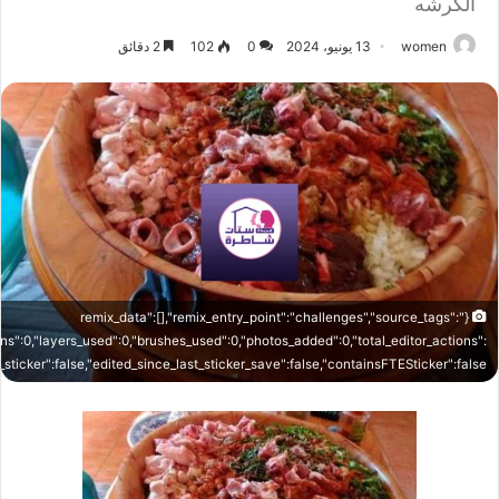
الكرشه
women
13 يونيو، 2024
0
102
2 دقائق
{"remix_data":[],"remix_entry_point":"challenges","source_tags":
ons":0,"layers_used":0,"brushes_used":0,"photos_added":0,"total_editor_actions":
is_sticker":false,"edited_since_last_sticker_save":false,"containsFTESticker":false}