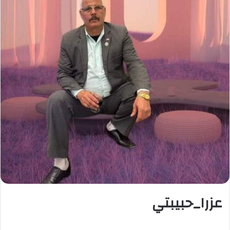
عزرا_حبيبتي