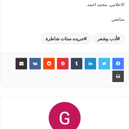
الاعلامي. محمد احمد.
متابعين
أدب وشعر
جريده ستات شاطرة
لينكدإن
‏Tumblr
بينتيريست
‏Reddit
‏VKontakte
مشاركة عبر البريد
طباعة