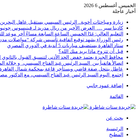
الخميس, أغسطس 6 2026
أخبار عاجلة
زيارة ومباحثات أخوية.. الرئيس السيسي يستقبل عاهل البحرين 
كادينا سير … العرض الأخير من ريال مدريد لـ فينيسوس جونيو
التعليم العالي: غدًا الخميس الساعة السابعة مساءً آخر موعد ل
رئيس الوزراء يشهد توقيع اتفاقية تأسيس شركة “مواصلات مدن 
ستاد القاهرة يستضيف مباريات 5 أندية في الدوري المصري
قبل أن تتزوج ماذا يريد منك الله؟
محافظ الجيزة يعتمد خفض الحد الأدنى لتنسيق القبول بالثانوي العام إلى
اتصالأ هاتفيأ بين السيد الرئيس عبد الفتاح السيسي، و جلالة 
عاطل ينتحل صفة قاضي ويستأجر قاعة بمحكمة شمال القاهرة ل
اجتمع اليوم السيد الرئيس عبد الفتاح السيسي، مع الدكتور م
إضافة عمود جانبي
القائمة
بحث عن
الرئيسية
المطبخ