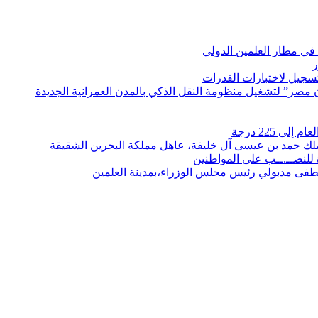
في مطار العلمين الدولي
ر
لتسجيل لاختبارات القدرات
مصر” لتشغيل منظومة النقل الذكي بالمدن العمرانية الجديدة
 225 درجة
الملك حمد بن عيسى آل خليفة، عاهل مملكة البحرين الشقيقة
لنصــ.ــب على المواطنين
صطفى مدبولي رئيس مجلس الوزراء،بمدينة العلمين