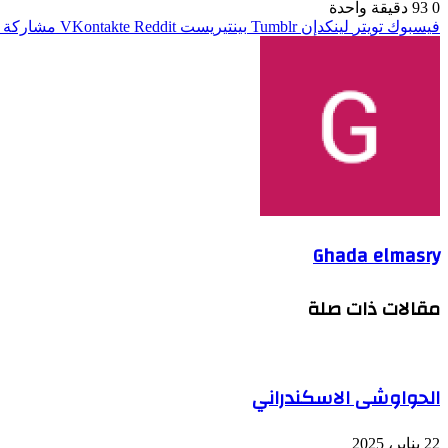
0
93
دقيقة واحدة
فيسبوك
تويتر
لينكدإن
بينتيريست
مشاركة ع
Ghada elmasry
مقالات ذات صلة
الحواوشى الاسكندراني
22 يناير، 2025