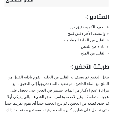
البتاو الصعيدى
المقادير :-
< نصف الكميه دقيق ذره
< والنصف الأخر دقيق قمح
< القليل من الحلبة المطحونه
< ماء دافئ للعجن
< القليل من الملح
طريقة التحضير :-
ينخل الدقيق ثم نضيف له القليل من الحلبه ، نقوم بأذابه القليل من
الملح مع الماء الدافئ ، ثم نضيف الماء تدريجياً إلى الدقيق ، مع
مراعاة عدم الأكثار من الماء، نستمر في العجن حتى نحصل على
عجينه متماسكه وغير لاصقة وقاسية بعض الشيء، بللى يديكى أولا
ثم خذى قطعه من العجين ، ثم ترح العجينه جيداً أى نقوم بفردها جيداً
حتى نحصل على فطيره كبيره الحجم رقيقه ومستديره ، ثم بعد ذلك