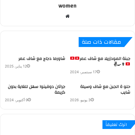
women
م
و
ق
ع
مقالات ذات صلة
ا
ل
جبنة المودزريلا مع شاف عمر
شاورما دجاج مع شاف عمر
و
✌
👨‍🍳
ي
12 يناير، 2025
17 سبتمبر، 2024
ب
حلو ة الجبن مع شاف وسيلة
جراتان دوفينوا سهل للغاية بدون
شايب
كريمة
3 يونيو، 2026
9 أكتوبر، 2024
اترك تعليقاً