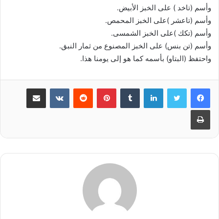
وأسم (تاخد ) على الخبز الأبيض.
وأسم (تاعشر )على الخبز المحمص.
وأسم (تكك )على الخبز الشمسى.
وأسم (تن بنس) على الخبز المصنوع من ثمار النبق.
واحتفظ (البتاو) بأسمه كما هو إلى يومنا هذا.
لينكدإن
‏Tumblr
بينتيريست
‏Reddit
‏VKontakte
مشاركة عبر البريد
طباعة