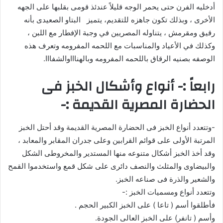
أدخليه الفرن حتى يحمر الوجه قليلاً عندئذ قومى بقلبها على الجهه
الأخرى ، وبذلك تكون جاهزه للتقديم، يتميز البتاو الصعيدى بأنه
رقيق ومقرمش ، يتناوله المصريين في وجبة الإفطار مع اللبن ،
وكذلك في الأعياد والمناسبات مع اللحمه المفرومه وتعرف هذه
الوصفه بصنيه الرقاق باللحمه المفرومه وبالهناااوالشفااا.
رابعاً :- أنواع وأشكال الخبز فى
الحضارة المصرية القديمة :-
-وتتعدد أنواع الخبز فى الحضارة المصرية القديمة وقد أحتل الخبز
المرتبة الأولى على قوائم القرابين وعلى جدران المقابر والمعابد ،
وقد أخذ الخبز أشكال متنوعه منها المستدير والمخروطى الشكل
والبيضاوى والمثلث والنصف دائرى على شكل قمع واستخدموا القمح
والشعير والذرة فى صناعه الخبز.
وتتعدد أنواع ومسميات الخبز :-
فأطلقوا أسم ( تاعا ) على الخبز الكبير الحجم .
وأسم ( تانفر) على الخبز العالى الجودة.