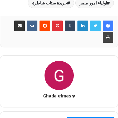
اولياء امور مصر
جريدة ستات شاطرة
لينكدإن
‏Tumblr
بينتيريست
‏Reddit
‏VKontakte
مشاركة عبر البريد
طباعة
Ghada elmasry