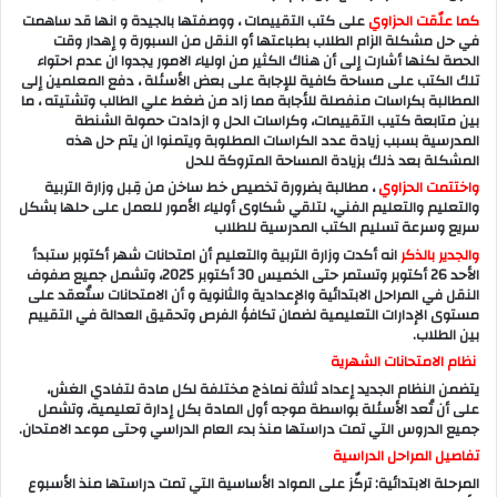
كما علّقت الحزاوي
على كتب التقييمات ، ووصفتها بالجيدة و انها قد ساهمت
في حل مشكلة الزام الطلاب بطباعتها أو النقل من السبورة و إهدار وقت
الحصة لكنها أشارت إلى أن هناك الكثير من اولياء الامور يجدوا ان عدم احتواء
تلك الكتب على مساحة كافية للإجابة على بعض الأسئلة ، دفع المعلمين إلى
المطالبة بكراسات منفصلة للأجابة مما زاد من ضغط علي الطالب وتشتيته ، ما
بين متابعة كتيب التقييمات، وكراسات الحل و ازدادت حمولة الشنطة
المدرسية بسبب زيادة عدد الكراسات المطلوبة ويتمنوا ان يتم حل هذه
المشكلة بعد ذلك بزيادة المساحة المتروكة للحل
واختتمت الحزاوي
، مطالبة بضرورة تخصيص خط ساخن من قِبل وزارة التربية
والتعليم والتعليم الفني، لتلقي شكاوى أولياء الأمور للعمل على حلها بشكل
سريع وسرعة تسليم الكتب المدرسية للطلاب
والجدير بالذكر
انه أكدت وزارة التربية والتعليم أن امتحانات شهر أكتوبر ستبدأ
الأحد 26 أكتوبر وتستمر حتى الخميس 30 أكتوبر 2025، وتشمل جميع صفوف
النقل في المراحل الابتدائية والإعدادية والثانوية و أن الامتحانات ستُعقد على
مستوى الإدارات التعليمية لضمان تكافؤ الفرص وتحقيق العدالة في التقييم
بين الطلاب.
نظام الامتحانات الشهرية
يتضمن النظام الجديد إعداد ثلاثة نماذج مختلفة لكل مادة لتفادي الغش،
على أن تُعد الأسئلة بواسطة موجه أول المادة بكل إدارة تعليمية، وتشمل
جميع الدروس التي تمت دراستها منذ بدء العام الدراسي وحتى موعد الامتحان.
تفاصيل المراحل الدراسية
المرحلة الابتدائية: تركّز على المواد الأساسية التي تمت دراستها منذ الأسبوع