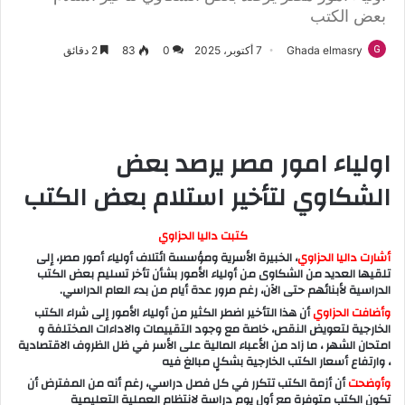
بعض الكتب
Ghada elmasry
7 أكتوبر، 2025
0
83
2 دقائق
اولياء امور مصر يرصد بعض
الشكاوي لتأخير استلام بعض الكتب
كتبت داليا الحزاوي
أشارت داليا الحزاوي
، الخبيرة الأسرية ومؤسسة ائتلاف أولياء أمور مصر، إلى
تلقيها العديد من الشكاوى من أولياء الأمور بشأن تأخر تسليم بعض الكتب
الدراسية لأبنائهم حتى الآن، رغم مرور عدة أيام من بدء العام الدراسي.
وأضافت الحزاوي
أن هذا التأخير اضطر الكثير من أولياء الأمور إلى شراء الكتب
الخارجية لتعويض النقص، خاصة مع وجود التقييمات والاداءات المختلفة و
امتحان الشهر ، ما زاد من الأعباء المالية على الأسر في ظل الظروف الاقتصادية
، وارتفاع أسعار الكتب الخارجية بشكلٍ مبالغ فيه
وأوضحت
أن أزمة الكتب تتكرر في كل فصل دراسي، رغم أنه من المفترض أن
تكون الكتب متوفرة مع أول يوم دراسة لانتظام العملية التعليمية