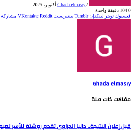
2 أكتوبر، 2025
Ghada elmasry
0
104
دقيقة واحدة
فيسبوك
تويتر
لينكدإن
بينتيريست
مشاركة ع
Ghada elmasry
مقالات ذات صلة
قبل إعلان النتيجة.. داليا الحزاوي تقدم روشتة للأسر لعبور