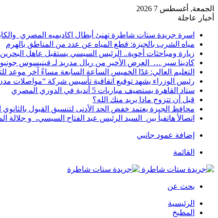
الجمعة, أغسطس 7 2026
أخبار عاجلة
اسرة جريدة ستات شاطرة تهنئ أبطال اكاديميه المصري والكا
مياه الشرب بالجيزة: قطع المياه عن عدد من المناطق بالهرم
زيارة ومباحثات أخوية.. الرئيس السيسي يستقبل عاهل البحرين 
كادينا سير … العرض الأخير من ريال مدريد لـ فينيسوس جونيو
التعليم العالي: غدًا الخميس الساعة السابعة مساءً آخر موعد ل
رئيس الوزراء يشهد توقيع اتفاقية تأسيس شركة “مواصلات مدن 
ستاد القاهرة يستضيف مباريات 5 أندية في الدوري المصري
قبل أن تتزوج ماذا يريد منك الله؟
محافظ الجيزة يعتمد خفض الحد الأدنى لتنسيق القبول بالثانوي العام إلى
اتصالأ هاتفيأ بين السيد الرئيس عبد الفتاح السيسي، و جلالة 
إضافة عمود جانبي
القائمة
بحث عن
الرئيسية
المطبخ