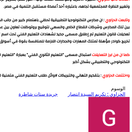
وتغيير النظرة المجتمعية تجاهه، باعتباره أحد أعمدة مستقبل التنمية في مصر.
وتابعت الحزاوي
: ان مدارس التكنولوجيا التطبيقية تحظي باهتمام كبير من جانب ال
بين تلك المدارس وشركات القطاع الخاص والسعي لتوقيع بروتوكلات تعاون بين ع
تعديلات قانون التعليم تم إطلاق مسمى جديد لشهادات التعليم الفني تحت اسم “الب
تخريج كوادر مؤهلة تمتلك المهارات والجدارات اللازمة للمنافسة بقوة في أسواق
كما ان من ابرز التعديلات
استبدال مسمى “التعليم الثانوي الفني” بعبارة “التعليم 
التكنولوجي والتطبيقي بشكل أكبر
واختتمت الحزاوي
: بتقديم التهاني والتبريكات لاوائل طلاب التعليم الفني متمنية 
الوسوم
الحزاوي ؛ تكريم السيدة انتصار
جريدة ستات شاطرة