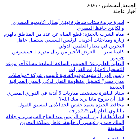
الجمعة, أغسطس 7 2026
أخبار عاجلة
اسرة جريدة ستات شاطرة تهنئ أبطال اكاديميه المصري
والكابتن حافظ المصري
مياه الشرب بالجيزة: قطع المياه عن عدد من المناطق بالهرم
زيارة ومباحثات أخوية.. الرئيس السيسي يستقبل عاهل
البحرين في مطار العلمين الدولي
كادينا سير … العرض الأخير من ريال مدريد لـ فينيسوس
جونيور
التعليم العالي: غدًا الخميس الساعة السابعة مساءً آخر موعد
للتسجيل لاختبارات القدرات
رئيس الوزراء يشهد توقيع اتفاقية تأسيس شركة “مواصلات
مدن مصر” لتشغيل منظومة النقل الذكي بالمدن العمرانية
الجديدة
ستاد القاهرة يستضيف مباريات 5 أندية في الدوري المصري
قبل أن تتزوج ماذا يريد منك الله؟
محافظ الجيزة يعتمد خفض الحد الأدنى لتنسيق القبول
بالثانوي العام إلى 225 درجة
اتصالأ هاتفيأ بين السيد الرئيس عبد الفتاح السيسي، و جلالة
الملك حمد بن عيسى آل خليفة، عاهل مملكة البحرين
الشقيقة