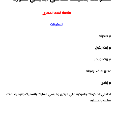
متابعة غاده المصري
المكونات
م طحينه
م زيت زيتون
م زيت لوز مر
عصير نصف ليمونه
م زبادي
اخلطي المكونات وافرديه علي اليدين والبسي قفازات بلاستيك واتركيه لمدة
ساعه واغسليه