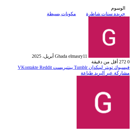
الوسوم
جريده ستات شاطرة
مكونات بسيطة
11 أبريل، 2025
Ghada elmasry
0
272
أقل من دقيقة
فيسبوك
تويتر
لينكدإن
بينتيريست
مشاركة عبر البريد
طباعة