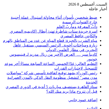
السبت, أغسطس 8 2026
أخبار عاجلة
ضبط شخصين بأسوان أثناء محاولة استبدال عملة أجنبية
خارج القنوات الرسمية
دأبُ المعرفةِ ومآربُ العلمِ
اسرة جريدة ستات شاطرة تهنئ أبطال اكاديميه المصري
والكابتن حافظ المصري
مياه الشرب بالجيزة: قطع المياه عن عدد من المناطق بالهرم
زيارة ومباحثات أخوية.. الرئيس السيسي يستقبل عاهل
البحرين في مطار العلمين الدولي
كادينا سير … العرض الأخير من ريال مدريد لـ فينيسوس
جونيور
التعليم العالي: غدًا الخميس الساعة السابعة مساءً آخر موعد
للتسجيل لاختبارات القدرات
رئيس الوزراء يشهد توقيع اتفاقية تأسيس شركة “مواصلات
مدن مصر” لتشغيل منظومة النقل الذكي بالمدن العمرانية
الجديدة
ستاد القاهرة يستضيف مباريات 5 أندية في الدوري المصري
قبل أن تتزوج ماذا يريد منك الله؟
إضافة عمود جانبي
القائمة