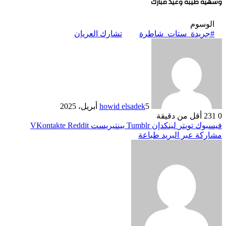
وشهية طيبة وعيد مبارك
الوسوم
#جريدة_ستات_شاطرة
تشارك العريان
5 أبريل، 2025
howid elsadek
0
231
أقل من دقيقة
فيسبوك
تويتر
لينكدإن
بينتيريست
مشاركة عبر البريد
طباعة