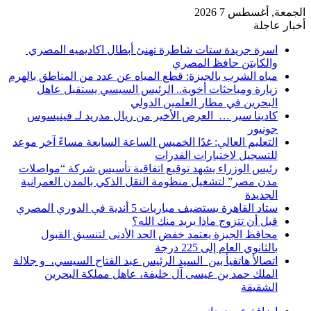
الجمعة, أغسطس 7 2026
أخبار عاجلة
اسرة جريدة ستات شاطرة تهنئ أبطال اكاديميه المصري
والكابتن حافظ المصري
مياه الشرب بالجيزة: قطع المياه عن عدد من المناطق بالهرم
زيارة ومباحثات أخوية.. الرئيس السيسي يستقبل عاهل
البحرين في مطار العلمين الدولي
كادينا سير … العرض الأخير من ريال مدريد لـ فينيسوس
جونيور
التعليم العالي: غدًا الخميس الساعة السابعة مساءً آخر موعد
للتسجيل لاختبارات القدرات
رئيس الوزراء يشهد توقيع اتفاقية تأسيس شركة “مواصلات
مدن مصر” لتشغيل منظومة النقل الذكي بالمدن العمرانية
الجديدة
ستاد القاهرة يستضيف مباريات 5 أندية في الدوري المصري
قبل أن تتزوج ماذا يريد منك الله؟
محافظ الجيزة يعتمد خفض الحد الأدنى لتنسيق القبول
بالثانوي العام إلى 225 درجة
اتصالأ هاتفيأ بين السيد الرئيس عبد الفتاح السيسي، و جلالة
الملك حمد بن عيسى آل خليفة، عاهل مملكة البحرين
الشقيقة