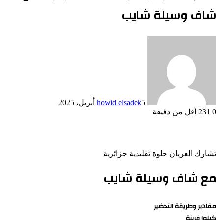
شاف وسيلة شايب
5 أبريل، 2025
howid elsadek
0
231
أقل من دقيقة
تشارك العريان حلوة تقليدية جزائرية
مع شاف وسيلة شايب
مقادير وطريقة التحضير
كيلوا فرينة