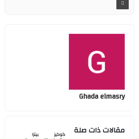
Ghada elmasry
مقالات ذات صلة
كوكيز
بيتزا