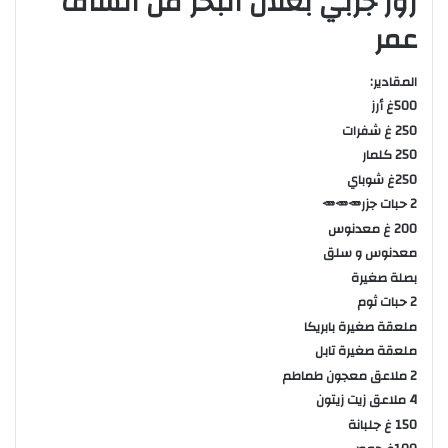
روز جربي بغلال البحر من الشاف
عمر
المقادير:
500غ أرز
250 غ شفرات
250 كلمار
250غ شوباي
2 حبات جزر🥕🥕🥕
200 غ معدنوس
معدنوس و سلق
بصلة صغيرة
2 حبات ثوم
ملعقة صغيرة بابريكا
ملعقة صغيرة تابل
2 ملاعق معجون طماطم
4 ملاعق زيت زيتون
150 غ جلبانة