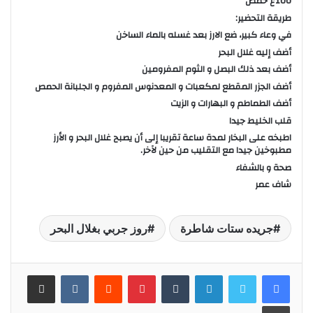
100غ حمص
طريقة التحضير:
في وعاء كبير، ضع الارز بعد غسله بالماء الساخن
أضف إليه غلال البحر
أضف بعد ذلك البصل و الثوم المفرومين
أضف الجزر المقطع لمكعبات و المعدنوس المفروم و الجلبانة الحمص
أضف الطماطم و البهارات و الزيت
قلب الخليط جيدا
اطبخه على البخار لمدة ساعة تقريبا إلى أن يصبح غلال البحر و الأرز
مطبوخين جيدا مع التقليب من حين لآخر.
صحة و بالشفاء
شاف عمر
جريده ستات شاطرة
روز جربي بغلال البحر
لينكدإن
‏Tumblr
بينتيريست
‏Reddit
‏VKontakte
مشاركة عبر البريد
طباعة