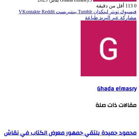
0
113
أقل من دقيقة
فيسبوك
تويتر
لينكدإن
بينتيريست
مشاركة عبر البريد
طباعة
Ghada elmasry
مقالات ذات صلة
محمود حميدة يلتقي جمهور معرض الكتاب في نقاش