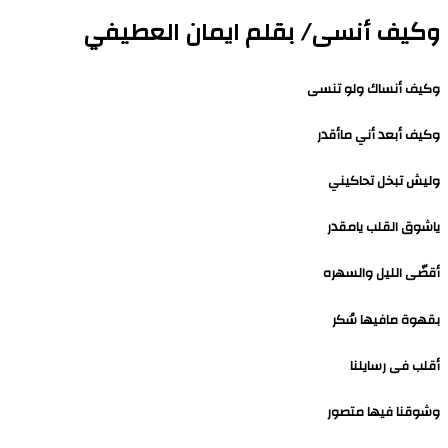
وكيف أنسى/ بقلم ايمان العطيفي
وكيف أنساك ولو تنسى
وكيف أبعد أني ماأقدر
وليش تبخل تحاكيني
ياشوق القلب يامقدر
أقضّى الليل والسهره
بقهوة مافيها سُكر
أقلب فى رسايلنا
وشوقنا فيها متصور