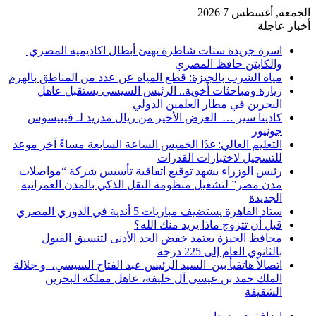
الجمعة, أغسطس 7 2026
أخبار عاجلة
اسرة جريدة ستات شاطرة تهنئ أبطال اكاديميه المصري
والكابتن حافظ المصري
مياه الشرب بالجيزة: قطع المياه عن عدد من المناطق بالهرم
زيارة ومباحثات أخوية.. الرئيس السيسي يستقبل عاهل
البحرين في مطار العلمين الدولي
كادينا سير … العرض الأخير من ريال مدريد لـ فينيسوس
جونيور
التعليم العالي: غدًا الخميس الساعة السابعة مساءً آخر موعد
للتسجيل لاختبارات القدرات
رئيس الوزراء يشهد توقيع اتفاقية تأسيس شركة “مواصلات
مدن مصر” لتشغيل منظومة النقل الذكي بالمدن العمرانية
الجديدة
ستاد القاهرة يستضيف مباريات 5 أندية في الدوري المصري
قبل أن تتزوج ماذا يريد منك الله؟
محافظ الجيزة يعتمد خفض الحد الأدنى لتنسيق القبول
بالثانوي العام إلى 225 درجة
اتصالأ هاتفيأ بين السيد الرئيس عبد الفتاح السيسي، و جلالة
الملك حمد بن عيسى آل خليفة، عاهل مملكة البحرين
الشقيقة