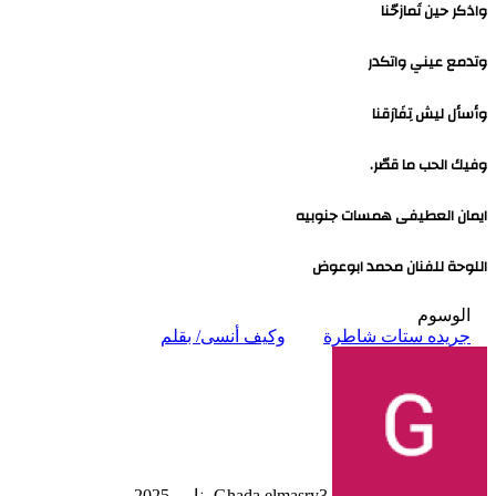
واذكر حين تَمازحّنا
وتدمع عيني واتكدر
وأسأل ليش تِفَارَقنا
وفيك الحب ما قصّر.
ايمان العطيفى همسات جنوبيه
اللوحة للفنان محمد ابوعوض
الوسوم
جريده ستات شاطرة
وكيف أنسى/ بقلم
3 يناير، 2025
Ghada elmasry