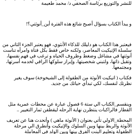
للنشر والتوزيع برئاسة الصحفي د/ محمد طعيمة
و يبدأ الكتاب بسؤال أصبح شائع هذه الفترة أين_أنوثتي؟!
فيعتبر هذا الكتاب هو دليلك للذكاء الأنثوي، فهو يعتبر الجزء الثاني من
سلسلة الإتيكيت المعاصر، ولكنه خاص فقط بكل فتاة وامرأه تناست
أنوثتها في مشاغل وضغط وظروف الحياه و ترغب في فهم نفسها،
وتقبل ذاتها، ولتبني شخصيتها، وإبراز سلوكها الراقي لخدمه أسرتها،
ومجتمعها.
فكتاب ( اتيكيت الأنوثة من الطفولة إلى الشيخوخة) سوف يغير
نظرتك لنفسك، لكي تبدأي حياتك من جديد.
وينقسم_الكتاب الي ستة 6 فصول عبارة عن محطات عمرية مثل
القطار فالراكبات ينتظرن نهاية الرحله ليقطفن ثمار التغيير ..
المحطة_الاولي تأتي بعنوان ( الأنوثة ماهي ) وأتحدث هنا عن تعريف
الأنوثة والربط بينها وبين السلوك والإتيكيت وأتطرق الي مرحلة
الطفولة وتعليم البنت الفرق بينها وبين الولد في المعاملة