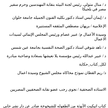
د / منال متولي. رئيس لجنة البيئه بنقابة المهندسين وحرم سفير
مصر في بلجيكا
د / إيمان أنيس استاذ دكتور بكليه الفنون الجميله جامعة حلوان
الإعلامية / بريهان مصطفي المثقفه المستنيرة
وسيدة الأعمال م/ عبير عصام ورئيس المجلس الإنمائي لسيدات
الاعمال
د / ناهد شوقي استاذ دكتور الصحة النفسية بجامعة عين شمس
د / عبير عبدالله رئيس مؤسسة يلا نعيشها بسعادة وصاحبة مبادرة
لكل_كتاب_حكاية
د/ ريم القطان نموذج محاكاه مجلس الشيوخ وسيدة اعمال
الاستاذه الصحفية / نجوى رجب عضو نقابة الصحفيين المصريين
كتاب اتيكيت الأنوثة من الطفوله للشيخوخة صادر عن دار نشر حابي