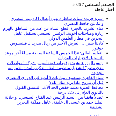
الجمعة, أغسطس 7 2026
أخبار عاجلة
اسرة جريدة ستات شاطرة تهنئ أبطال اكاديميه المصري
والكابتن حافظ المصري
مياه الشرب بالجيزة: قطع المياه عن عدد من المناطق بالهرم
زيارة ومباحثات أخوية.. الرئيس السيسي يستقبل عاهل
البحرين في مطار العلمين الدولي
كادينا سير … العرض الأخير من ريال مدريد لـ فينيسوس
جونيور
التعليم العالي: غدًا الخميس الساعة السابعة مساءً آخر موعد
للتسجيل لاختبارات القدرات
رئيس الوزراء يشهد توقيع اتفاقية تأسيس شركة “مواصلات
مدن مصر” لتشغيل منظومة النقل الذكي بالمدن العمرانية
الجديدة
ستاد القاهرة يستضيف مباريات 5 أندية في الدوري المصري
قبل أن تتزوج ماذا يريد منك الله؟
محافظ الجيزة يعتمد خفض الحد الأدنى لتنسيق القبول
بالثانوي العام إلى 225 درجة
اتصالأ هاتفيأ بين السيد الرئيس عبد الفتاح السيسي، و جلالة
الملك حمد بن عيسى آل خليفة، عاهل مملكة البحرين
الشقيقة