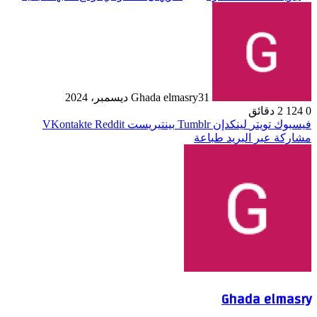
31 ديسمبر، 2024
Ghada elmasry
0
124
2 دقائق
فيسبوك
تويتر
لينكدإن
بينتيريست
مشاركة عبر البريد
طباعة
Ghada elmasry