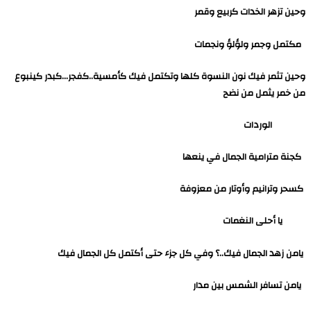
وحين تزهر الخدات كربيع وقمر
مكتمل وجمر ولؤلؤ ونجمات
وحين تثمر فيك نون النسوة كلها وتكتمل فيك كأمسية..كفجر…كبدر كينبوع
من خمر يثمل من نضح
الوردات
كجنة مترامية الجمال في ينعها
كسحر وترانيم وأوتار من معزوفة
يا أحلى النغمات
يامن زهد الجمال فيك..؟ وفي كل جزء حتى أكتمل كل الجمال فيك
يامن تسافر الشمس بين مدار