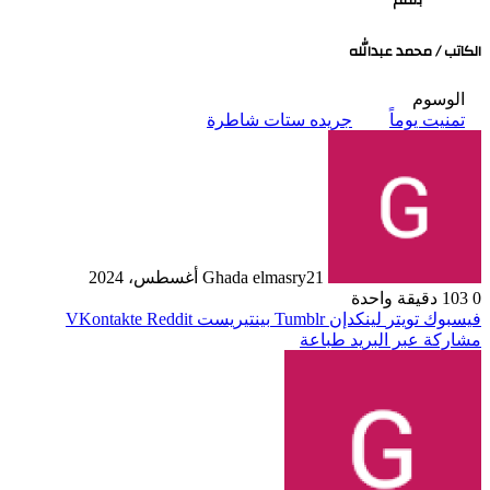
بقلم
الكاتب / محمد عبدالله
الوسوم
تمنيت يوماً
جريده ستات شاطرة
21 أغسطس، 2024
Ghada elmasry
0
103
دقيقة واحدة
فيسبوك
تويتر
لينكدإن
بينتيريست
مشاركة عبر البريد
طباعة