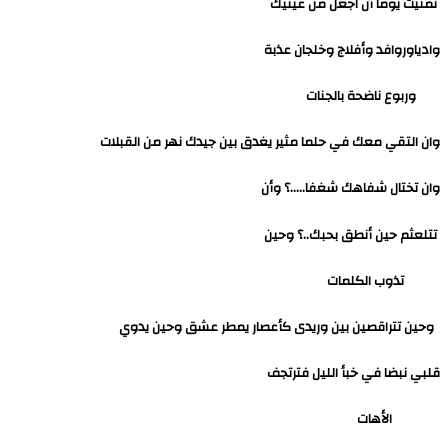
تمنيت يوماً أن اجعل من عينيك
وادياوروافد وأفلاج وخلجان عذبة
وربوع ناضحة بالجنات
وان التقي معك في حلما مثير يغدق بين جيدك نهر من القبلات
وان تختال شفاهك شغفا…..؟ وأن
تتلعثم حين أنطق بحبك..؟ وحين
تذوب الكلمات
وحين تتراقصين بين وريدى كأعصار يمطر عشق وحين يدوي
قلبي نبضا في خبأ الليل فترتجف
الأهات