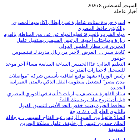
السبت, أغسطس 8 2026
أخبار عاجلة
اسرة جريدة ستات شاطرة تهنئ أبطال اكاديميه المصري
والكابتن حافظ المصري
مياه الشرب بالجيزة: قطع المياه عن عدد من المناطق بالهرم
زيارة ومباحثات أخوية.. الرئيس السيسي يستقبل عاهل
البحرين في مطار العلمين الدولي
كادينا سير … العرض الأخير من ريال مدريد لـ فينيسوس
جونيور
التعليم العالي: غدًا الخميس الساعة السابعة مساءً آخر موعد
للتسجيل لاختبارات القدرات
رئيس الوزراء يشهد توقيع اتفاقية تأسيس شركة “مواصلات
مدن مصر” لتشغيل منظومة النقل الذكي بالمدن العمرانية
الجديدة
ستاد القاهرة يستضيف مباريات 5 أندية في الدوري المصري
قبل أن تتزوج ماذا يريد منك الله؟
محافظ الجيزة يعتمد خفض الحد الأدنى لتنسيق القبول
بالثانوي العام إلى 225 درجة
اتصالأ هاتفيأ بين السيد الرئيس عبد الفتاح السيسي، و جلالة
الملك حمد بن عيسى آل خليفة، عاهل مملكة البحرين
الشقيقة