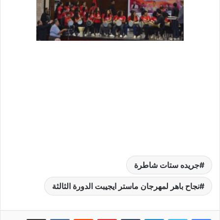
جريده ستات شاطرة
نجاح باهر لمهرجان ماستر ايجيبت الدورة الثالثة
لينكدإن
‏Tumblr
بينتيريست
‏Reddit
‏VKontakte
مشاركة عبر البريد