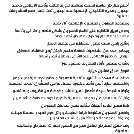
أختتم مهرجان ماستر ايجيبت فعاليته لدورته الثالثة برئاسة الاعلامى محمد
البحيرى ومديره التنفيذي الإعلامية هند البحيرى تحت شعار دعم المشروعات
الصغيرة
ومقدمة المهرجان المتميزة الإعلامية ألاء حامد
وحرص فريق التنظيم على اظهار المهرجان بشكل منظم واحترافى برئاسة
محمد عبد الهادى ومخرج المهرجان أحمد حداد
وتألق رامى سيف مصور المشاهير فى تغطية الحفل
وبحضور عدد من الشخصيات العامة منهم كابتن أيمن الكاشف المعلق
الرياضى وبحضور الاعلامى عبد الشافى وكابتن أيمن شبانة
وشارك مصمم الأزياء المعروف محمود فرج
فاروق طارق فاشون ديزاينر
دكتور هبة الهدد استشارى التغذية العلاجية وبحضور الإعلامية لمياء جمال
والاعلامية سارة أيمن وأيضا دكتورة شيماء عراقى استشاري الصحة النفسية
وأيضا مشاركة سيدة الأعمال نفين النشار وكوكبة من الضيوف والمشاهير
وتم تكريم العديد من المواهب الصغيرة وتكريم نجوم الصحافة والأعلاميين
كما تضمن تكريم أمهات مثالية ضمن فعاليات المهرجان
وتضمن المهرجان مشاركة فرقة المايسترو وائل كرم المبدع سمعنا طبلتك
وغنوتك ومجموعة من الأطفال والشباب المتميزين
وقد حقق المهرجان تفاعل كبير من الحضور لفقرات المهرجان وفعاليته
المتميزة