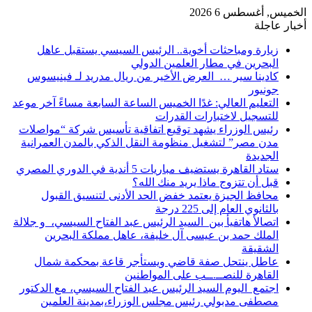
الخميس, أغسطس 6 2026
أخبار عاجلة
زيارة ومباحثات أخوية.. الرئيس السيسي يستقبل عاهل
البحرين في مطار العلمين الدولي
كادينا سير … العرض الأخير من ريال مدريد لـ فينيسوس
جونيور
التعليم العالي: غدًا الخميس الساعة السابعة مساءً آخر موعد
للتسجيل لاختبارات القدرات
رئيس الوزراء يشهد توقيع اتفاقية تأسيس شركة “مواصلات
مدن مصر” لتشغيل منظومة النقل الذكي بالمدن العمرانية
الجديدة
ستاد القاهرة يستضيف مباريات 5 أندية في الدوري المصري
قبل أن تتزوج ماذا يريد منك الله؟
محافظ الجيزة يعتمد خفض الحد الأدنى لتنسيق القبول
بالثانوي العام إلى 225 درجة
اتصالأ هاتفيأ بين السيد الرئيس عبد الفتاح السيسي، و جلالة
الملك حمد بن عيسى آل خليفة، عاهل مملكة البحرين
الشقيقة
عاطل ينتحل صفة قاضي ويستأجر قاعة بمحكمة شمال
القاهرة للنصــ.ــب على المواطنين
اجتمع اليوم السيد الرئيس عبد الفتاح السيسي، مع الدكتور
مصطفى مدبولي رئيس مجلس الوزراء،بمدينة العلمين