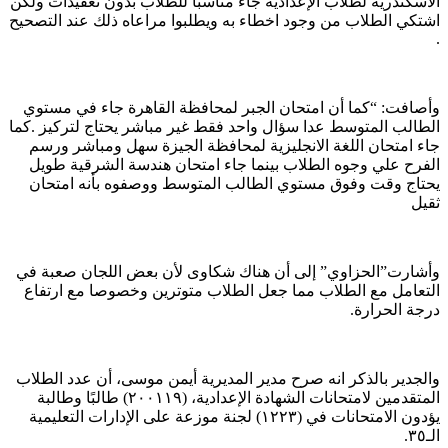
الاسكندرية لطلاب الإعدادية جاء مناسبا للطلاب بدون تعقيدات ولكن
اشتكي الطلاب من وجود اخطاء به ويطلبوا مراعاه ذلك عند التصحيح
.
وأصافت: “كما أن امتحان الجبر لمحافظة القاهرة جاء في مستوي
الطالب المتوسط عدا سؤال واحد فقط غير مباشر يحتاج لتركيز .كما
جاء امتحان اللغة الانجليزية لمحافظة الجيزة سهل ومباشر ورسم
الفرح علي وجوه الطلاب بينما جاء امتحان هندسة الشرقية طويل
يحتاج وقت وفوق مستوي الطالب المتوسط ووصفوه بأنه امتحان
ثقيل
وأشارت”الحزاوي” إلى أن هناك شكاوى لأن بعض اللجان صعبة في
التعامل مع الطلاب مما جعل الطلاب متوترين وخصوصا مع ارتفاع
درجة الحرارة.
والجدير بالذكر انه صرح مدير المديرية أيمن موسى، أن عدد الطلاب
المتقدمين لامتحانات الشهادة الإعدادية، (٢٠٠١١٩) طالبًا وطالبة
يؤدون الامتحانات في (١٢٢٣) لجنة موزعة على الإدارات التعليمية
الـ٣٥.