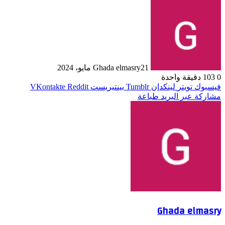
21 مايو، 2024
Ghada elmasry
0
103
دقيقة واحدة
فيسبوك
تويتر
لينكدإن
بينتيريست
مشاركة عبر البريد
طباعة
Ghada elmasry