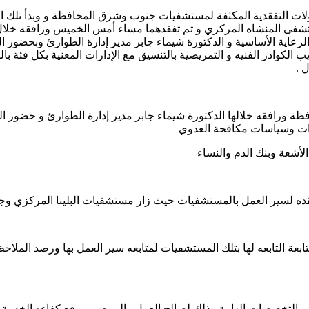
ات التفقدية المكثفة لمستشفيات جنوب وشرق المحافظة و وبدأ تلك ا
ي ومستشفى المنشاه المركزي و تم تفقدهما مساء أمس الخميس ورافقه خلال
اية الأساسية و الدكتورة شيماء جابر مدير إدارة الطوارئ وبحضور الد
وادر الفنيه و التمريضية بالتنسيق مع الإدارات المعنية بكل فئة بالم
ة ورافقه خلالها الدكتورة شيماء جابر مدير إدارة الطوارئ و حضور ا
اءات وسياسات مكافحة العدوي
أشعة وبنك الدم والنساء
ده لسير العمل بالمستشفيات حيث زار مستشفيات البلينا المركزي و
تابعة التابعه لها بتلك المستشفيات لمتابعه سير العمل بها ورصد الملا
ض التخصصات الهامة وذلك لصالح العمل والمرضى ورفع كفاءه الخدمة ا