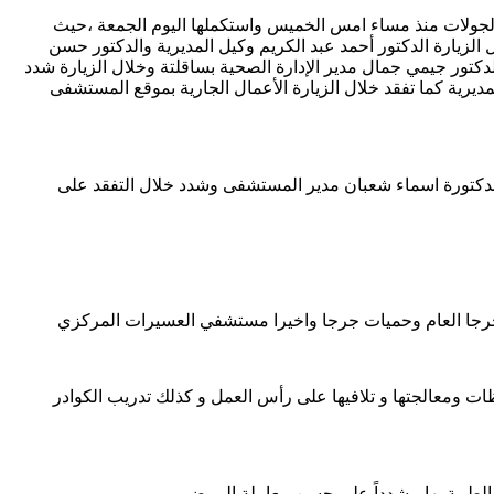
لجولات منذ مساء امس الخميس واستكملها اليوم الجمعة ،حيث
 الزيارة الدكتور أحمد عبد الكريم وكيل المديرية والدكتور حسن
كتور جيمي جمال مدير الإدارة الصحية بساقلتة وخلال الزيارة شدد
ديرية كما تفقد خلال الزيارة الأعمال الجارية بموقع المستشفى
لدكتورة اسماء شعبان مدير المستشفى وشدد خلال التفقد على
جرجا العام وحميات جرجا واخيرا مستشفي العسيرات المركزي
حظات ومعالجتها و تلافيها على رأس العمل و كذلك تدريب الكوادر
لطبية بها مشدداً علي حسن معاملة المرضى .