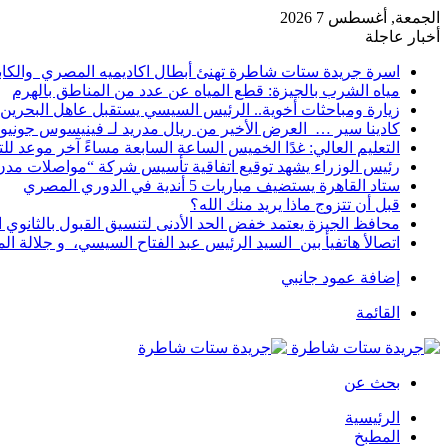
الجمعة, أغسطس 7 2026
أخبار عاجلة
اسرة جريدة ستات شاطرة تهنئ أبطال اكاديميه المصري والكا
مياه الشرب بالجيزة: قطع المياه عن عدد من المناطق بالهرم
زيارة ومباحثات أخوية.. الرئيس السيسي يستقبل عاهل البحرين 
كادينا سير … العرض الأخير من ريال مدريد لـ فينيسوس جونيو
التعليم العالي: غدًا الخميس الساعة السابعة مساءً آخر موعد ل
رئيس الوزراء يشهد توقيع اتفاقية تأسيس شركة “مواصلات مدن 
ستاد القاهرة يستضيف مباريات 5 أندية في الدوري المصري
قبل أن تتزوج ماذا يريد منك الله؟
محافظ الجيزة يعتمد خفض الحد الأدنى لتنسيق القبول بالثانوي العام إلى
اتصالأ هاتفيأ بين السيد الرئيس عبد الفتاح السيسي، و جلالة 
إضافة عمود جانبي
القائمة
بحث عن
الرئيسية
المطبخ