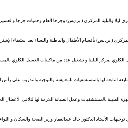
ليلا والبلينا المركزي ( برديس) وجرجا العام وحميات جرجا والعسيرا
ركزي ( برديس) بأقسام الأطفال والباطنة والنساء بعد استيفاء الإشتر
الكلوي بمركز البلينا و تشغيل عدد من ماكينات الغسيل الكلوي بالم
ابعه التابعه لها بالمستشفيات للمعايشة والتوجيه والتدريب على رأس 
جهزة الطبية بالمستشفيات وعمل الصيانة اللازمة لها لتلافي الأعطال الم
ي توجيهات الأستاذ الدكتور خالد عبدالغفار وزير الصحة والسكان و الل