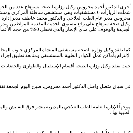
أجرى الدكتور أحمد محروس وكيل وزارة الصحة بسوهاج عدد من الجول
شملت الزيارات 6 مستشفيات وهي مستشفى ساقلتة المركز
محروس مدير عام الطب العلاجي و الدكتور محمد عاطف مدير إدارة الرع
وكيل صحة سوهاج على رفع مستوى الخدمة المقدمة للمواطنين وتدريب الك
الجديدة والوقوف على مدى الإنجاز والذي تخطى 90% من حجم الأعمال .
كما تفقد وكيل وزاره الصحة مستشفى المنشاه المركزي جنوب المحافظ
الإلتزام بأماكن عمل الكوادر الطبية بالمستشفى ومتابعة تطبيق إجر
حيث تفقد وكيل وزارة الصحة أقسام الإستقبال والطوارئ والحضانات ال
في سياق متصل واصل الدكتور أحمد محروس، صباح اليوم الجمعة تفق
موجهاً الإدارة العامة للطب العلاجي بالمديرية بنشر فرق التفتيش والم
الطبية بها .
كما وجه ايضاً بإمداد مستشفى العسيرات المركزي بعدد من اطباء بع