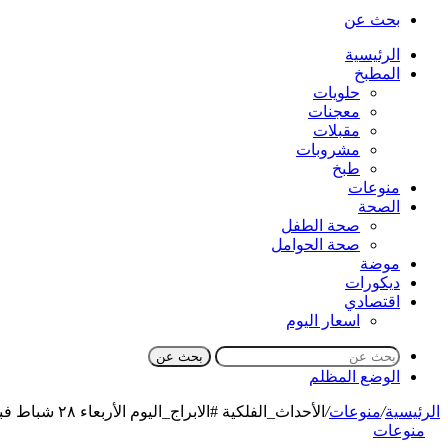
بحث عن
الرئيسية
المطبخ
حلويات
معجنات
مقبلات
مشروبات
طبخ
منوعات
الصحة
صحة الطفل
صحة الحوامل
موضة
ديكورات
اقتصادي
اسعار اليوم
بحث عن
الوضع المظلم
الرئيسية
/
منوعات
/
الأحداث_الفلكية #الابراج_اليوم الأربعاء ٢٨ شباط فبراير 2024
منوعات