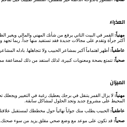
العذراء
مهنياً:
القمر في البيت الثاني يرفع من شأنك المهني والمالي ويغير 
أكثر جرأة وتقدم على مجالات جديدة فقد تستفيد منها جداً. ربما تجهد
عاطفياً:
أظهر اهتماماً أكبر بمشاعر الحبيب ولا تتجاهلها. بادله المشاع
صحياً:
تتمتع بصحة ومعنويات كبيرة، لذلك استفد من ذلك لمضاعفة مم
الميزان
مهنياً:
لا يزال القمر يتنقل في برجك يعطيك رغبة في التغيير ويجعلك 
المحيط على مشروع جديد وتجد الحلول لمشاكل سابقة.
عاطفياً:
الحبيب يطلب منك جواباً نهائياً حول مخططك لمستقبل علاقتك 
صحياً:
قد تكون على موعد مع وضع صحي مقلق يزيد من سوء صحتك.