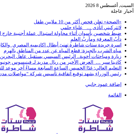
السبت, أغسطس 8 2026
أخبار عاجلة
«الصحة» تعلن فحص أكثر من 10 ملايين طفل
لاتتركيني اتأذى … علياء حلمي
ضبط شخصين بأسوان أثناء محاولة استبدال عملة أجنبية خارج ا
دأبُ المعرفةِ ومآربُ العلمِ
اسرة جريدة ستات شاطرة تهنئ أبطال اكاديميه المصري والكا
مياه الشرب بالجيزة: قطع المياه عن عدد من المناطق بالهرم
زيارة ومباحثات أخوية.. الرئيس السيسي يستقبل عاهل البحرين 
كادينا سير … العرض الأخير من ريال مدريد لـ فينيسوس جونيو
التعليم العالي: غدًا الخميس الساعة السابعة مساءً آخر موعد ل
رئيس الوزراء يشهد توقيع اتفاقية تأسيس شركة “مواصلات مدن 
إضافة عمود جانبي
القائمة