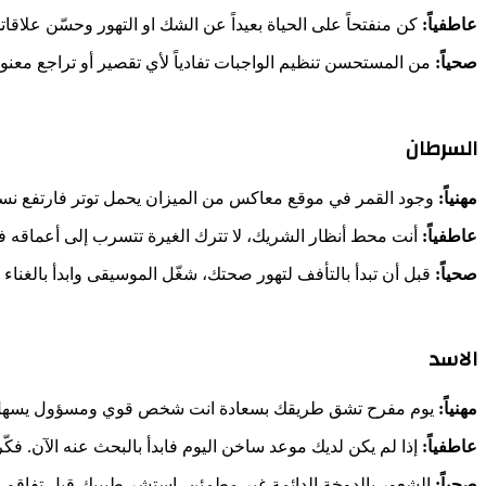
عاطفياً:
كن منفتحاً على الحياة بعيداً عن الشك او التهور وحسّن علا
صحياً:
من المستحسن تنظيم الواجبات تفادياً لأي تقصير أو تراجع مع
السرطان
مهنياً:
وجود القمر في موقع معاكس من الميزان يحمل توتر فارتفع نسب
عاطفياً:
أنت محط أنظار الشريك، لا تترك الغيرة تتسرب إلى أعماقه فت
صحياً:
قبل أن تبدأ بالتأفف لتهور صحتك، شغّل الموسيقى وابدأ بالغناء أ
الاسد
مهنياً:
يوم مفرح تشق طريقك بسعادة انت شخص قوي ومسؤول يسهل عليك
عاطفياً:
إذا لم يكن لديك موعد ساخن اليوم فابدأ بالبحث عنه الآن. فك
صحياً:
الشعور بالدوخة الدائمة غير مطمئن، استشر طبيبك قبل تفاقم 