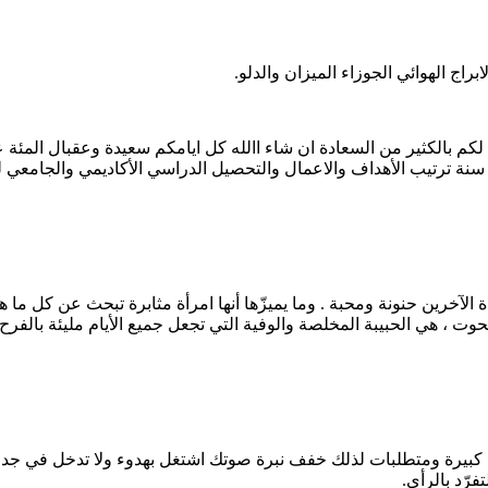
ابراج الهوائي الجوزاء الميزان والدلو.
ي لكم بالكثير من السعادة ان شاء االله كل ايامكم سعيدة وعقبال المئة ع
نة ترتيب الأهداف والاعمال والتحصيل الدراسي الأكاديمي والجامعي ل
رين حنونة ومحبة . وما يميزّها أنها امرأة مثابرة تبحث عن كل ما هو ج
حوت ، هي الحبيبة المخلصة والوفية التي تجعل جميع الأيام مليئة بالفرح
رة ومتطلبات لذلك خفف نبرة صوتك اشتغل بهدوء ولا تدخل في جدالات
رّد بالرأي.