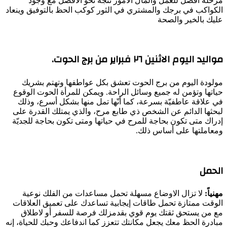
مرحلة افضل للعمل والمال الأمور تتجه نحو الأفضل مع وجود
الكواكب في برجك والمشتري في الثور كوكب الحظ بالتوفيق وينعاد
عليك بالخير والصحة
مواليد اليوم الاثنين ٢٦ فبراير من برج الحوت.
مولودة اليوم من برج الحوت تعشق بكل عواطفها وتهتم بشريك
حياتها وتؤمن له جميع وسائل الراحة. ويمكن للمرأة الحوت الوقوع
في علاقة عاطفيّة بسرعة، كما أنّها تمل منها بشكل أسرع، وذلك
لبحثها الدائم عن الشخص ذي طابع مرح، والذي يمتلك القدرة على
إدراك متى تكون بحاجة للمرح في حياتها ومتى تكون بحاجة للجديّة
ومعاملتها على أساس ذلك.
الحمل
مهنياً:
لا تزال الاوضاع مسهلة تحمل مساعدات من الفلك نوعية
الوقت ممتازة تحمل طاقات إيجابية تساعدك على تعميق العلاقات
مع من يستحق ثقتك يوم قوي بقدمزلك فرصة للسفر أو لاطلاق
مبادرة الحظ معك يجعل مكانتك تتعزز كما اندفاعك وحبك للحياة، إنه