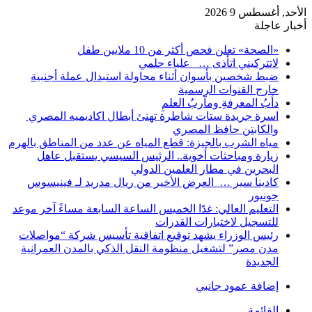
الأحد, أغسطس 9 2026
أخبار عاجلة
«الصحة» تعلن فحص أكثر من 10 ملايين طفل
لاتتركيني اتأذى … علياء حلمي
ضبط شخصين بأسوان أثناء محاولة استبدال عملة أجنبية
خارج القنوات الرسمية
دأبُ المعرفةِ ومآربُ العلمِ
اسرة جريدة ستات شاطرة تهنئ أبطال اكاديميه المصري
والكابتن حافظ المصري
مياه الشرب بالجيزة: قطع المياه عن عدد من المناطق بالهرم
زيارة ومباحثات أخوية.. الرئيس السيسي يستقبل عاهل
البحرين في مطار العلمين الدولي
كادينا سير … العرض الأخير من ريال مدريد لـ فينيسوس
جونيور
التعليم العالي: غدًا الخميس الساعة السابعة مساءً آخر موعد
للتسجيل لاختبارات القدرات
رئيس الوزراء يشهد توقيع اتفاقية تأسيس شركة “مواصلات
مدن مصر” لتشغيل منظومة النقل الذكي بالمدن العمرانية
الجديدة
إضافة عمود جانبي
القائمة