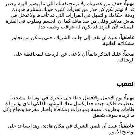
مهنياً:
خفف من عصبيتك ولا تزعج نفسك اللي ما بيصير اليوم بيصير
غدا لا تهتم لكن كن حذر من تحديات كثيرة حولك تستلزم هدوءك
ودقة احكامك والتمهل في القرارات التي قد تأخذها ولا تدخل في
نقاش مباشر وقلل من صداماتك كما ان الحسم مطلوب في الفترة
المقبلة، لأن التردد قد تكون له عواقب وخيمة جداً.
عاطفياً:
عليك ان تقف إلى جانب الشريك، حتى يتمكن من تجاوز
مشكلاته العائلية.
صحياً:
عليك التذكر دائماً أن لا غنى عن الرياضة للمحافظة على
الرشاقة.
العقرب
مهنياً:
يوم الاجمل والافضل حظا حتى تتحرك في اوساط مشجعة
معطيات فلكية جيدة جدا يكتمل معك المشهد الفلكي الذي يؤمن لك
طاقات وظروف مهمة ومبادرات ومكافأة واخبار مفرحة ونجاح وكل
ما تريده سوف يتحقق.
عاطفياً:
عليك أن تلتقي الشريك في مكان هادئ، وهذا يساعد على
توضيح الأمور.