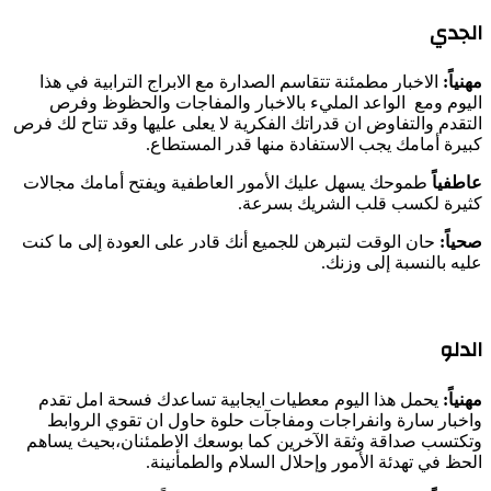
الجدي
مهنياً:
الاخبار مطمئنة تتقاسم الصدارة مع الابراج الترابية في هذا
اليوم ومع الواعد المليء بالاخبار والمفاجات والحظوظ وفرص
التقدم والتفاوض ان قدراتك الفكرية لا يعلى عليها وقد تتاح لك فرص
كبيرة أمامك يجب الاستفادة منها قدر المستطاع.
عاطفياً
طموحك يسهل عليك الأمور العاطفية ويفتح أمامك مجالات
كثيرة لكسب قلب الشريك بسرعة.
صحياً:
حان الوقت لتبرهن للجميع أنك قادر على العودة إلى ما كنت
عليه بالنسبة إلى وزنك.
الدلو
مهنياً:
يحمل هذا اليوم معطيات ايجابية تساعدك فسحة امل تقدم
واخبار سارة وانفراجات ومفاجآت حلوة حاول ان تقوي الروابط
وتكتسب صداقة وثقة الآخرين كما بوسعك الاطمئنان،بحيث يساهم
الحظ في تهدئة الأمور وإحلال السلام والطمأنينة.