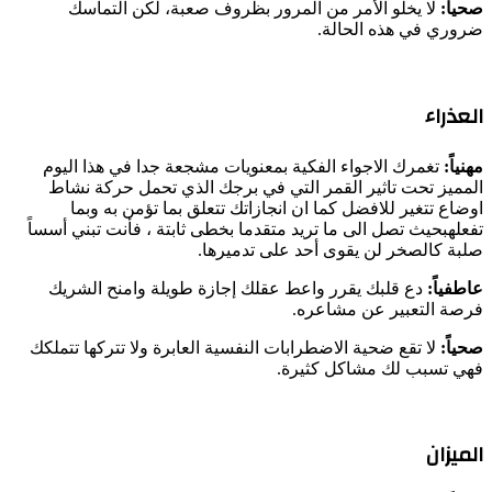
صحياً:
لا يخلو الأمر من المرور بظروف صعبة، لكن التماسك
ضروري في هذه الحالة.
العذراء
مهنياً:
تغمرك الاجواء الفكية بمعنويات مشجعة جدا في هذا اليوم
المميز تحت تاثير القمر التي في برجك الذي تحمل حركة نشاط
اوضاع تتغير للافضل كما ان انجازاتك تتعلق بما تؤمن به وبما
تفعلهبحيث تصل الى ما تريد متقدما بخطى ثابتة ، فأنت تبني أسساً
صلبة كالصخر لن يقوى أحد على تدميرها.
عاطفياً:
دع قلبك يقرر واعط عقلك إجازة طويلة وامنح الشريك
فرصة التعبير عن مشاعره.
صحياً:
لا تقع ضحية الاضطرابات النفسية العابرة ولا تتركها تتملكك
فهي تسبب لك مشاكل كثيرة.
الميزان