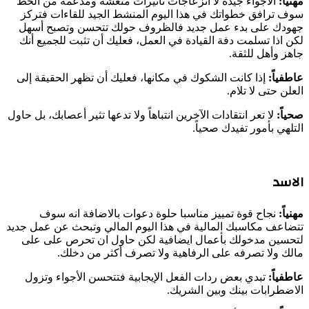
مهنياً:
الأجواء جيدة لا انزعاجات تاثيرات منعشة ومدعمة من الحظ
سوف ترافق خطواتك في هذا اليوم المنشط الجيد للقاءات فتركز
جهودك على بدء عمل جديد فالظروف حولك تتحسن وتصبح أسهل
لكن اذا تسلمت دفة القيادة في العمل، فعليك أن تثبت للجميع أنك
جاهز وأهل للثقة.
عاطفياً:
إذا كانت الشكوك في مكانها، فعليك أن تظهر الحقيقة إلى
العلن حتى لا تلام.
صحياً:
لا تعر انتقادات الآخرين انتباهاً ولا تدعها تثير أعصابك، بل حاول
التلهي بأمور تفيدك صحياً.
الاسد
مهنياً:
نجاح قوة تمييز مناسبا حلوة دعوات بالاضافة انه سوف
تتضاعف مكاسبك المالية في هذا اليوم المالي وتبحث عن عمل جديد
لتحسين مدخولك بأعمال ايضافية لكن حاول ان تحرص على على
مالك ولا تصرفه على الرفاهية ولا تصرف أكثر من دخلك.
عاطفياً:
تبدي بعض ردات الفعل الإيجابية فتتحسن الأجواء وتزول
الاضطرابات بينك وبين الشريك.