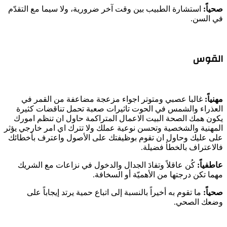
صحياً:
استشارة الطبيب بين وقت آخر ضرورية، ولا سيما مع التقدّم
في السن.
القوس
مهنياً:
غالبا عصبي ومتوتر اجواء مزعجة مضاعفة من القمر في
العذراء والشمس في الحوت تاثيرات صعبة تحمل تناقضات كثيرة
يكون همك الصحة البيت الاعمال المتراكمة حاول ان تنظم امورك
المهنية والشخصية وتحسن نوعية عملك ولا تترك اي امر خارجي يؤثر
على عليك وحاول ان تقوم بوظيفتك على الأصول واعترف بأخطائك
فالاعتراف بالخطأ فضيلة.
عاطفياً:
كُن عاقلاً وتفادَ الجدال والدخول في نزاعات مع الشريك
مهما تكن درجتها من الأهميّة أو السخافة.
صحياً:
ما تقوم به أخيراً بالنسبة إلى اتباع حمية يرتد إيجاباً على
وضعك الصحي.