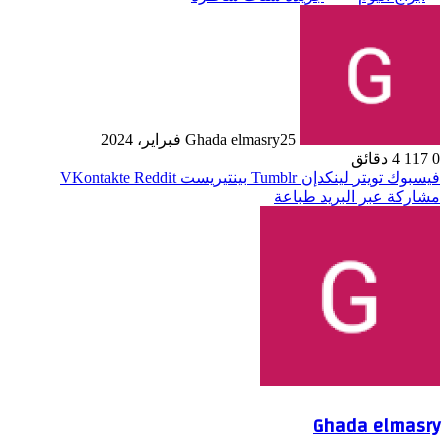
25 فبراير، 2024
Ghada elmasry
0
117
4 دقائق
فيسبوك
تويتر
لينكدإن
بينتيريست
مشاركة عبر البريد
طباعة
Ghada elmasry