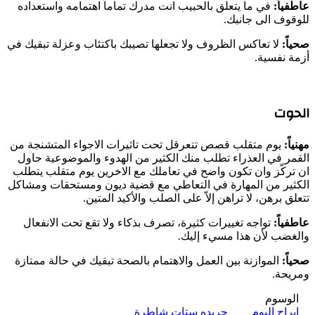
عاطفياً:
في ما يتعلق بالحبيب انت مدرك تماماً اهتمامه واستعداده
للوقوف الى جانبك.
صحياً:
لا تعاكس الظروف ولا تجعلها تصيبك باكتئاب وعزلة تبقيك في
أزمة نفسية.
الحوت
مهنياً:
يوم متقلب قصص تتعرقل تحت تاثيرات الاجواء المتشنجة من
القمر في العذراء تطلب منك الكثير من الهدوء والموضوعية حاول
ان تركّز وان تكون واضح في تعاملك مع الاخرين يوم متقلب يتطلب
الكثير من المهارة في التعاطي مع قضية ديون ومستحقات ومشاكل
تتعلق برهن، لا تراهن إلاّ على الصلب والأكيد المتين.
عاطفياً:
تواجه تغييرات كثيرة، تصرف بذكاء ولا تقع تحت الانفعال
والغضب لأن هذا مسيء إليك.
صحياً:
الموازنة بين العمل والاهتمام بالصحة تبقيك في حالة ممتازة
ومريحة.
الوسوم
ابراج اليوم
جريده ستات شاطرة