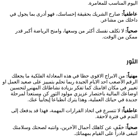
اليوم المناسب للمغامرة.
عاطفياً:
صارح الشريك بحقيقة إحساسك، فهو أدرى بما يجول في
داخلك من مشاعر.
صحياً:
لا تكلف نفسك أكثر من وسعها، وامنح الرياضة أكبر قدر
ممكن من الوقت.
الثور
مهنياً:
من الابراج الاقوى حظا في هذه المعادلة الفلكية ما يجعلك
الرقم الأصعب احد الايام الجيدة ربما تحلم بتمييز على صعيد العمل او
تغيير في مكان اقامتك كما تفكر بزيادة نشاطاتك المهني لتحسين
اوضاعك المالية باختصار عزيزي مولود الثور كن مستعداً لمرحلة
جديدة في حياتك العملية، وهذا يترك انطباعاً إيجابياً عنك.
عاطفياً:
لا تتسرع في اتخاذ القرارات المهمة، فهذا قد يدفعك إلى
الندم في فترة لاحقة.
صحياً:
خفّف عن كاهلك أحمال الآخرين، وانتبه لصحتك وسلامتك
لتبقى قادراً على القيام بمهماتك.