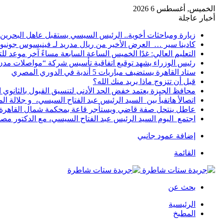
الخميس, أغسطس 6 2026
أخبار عاجلة
زيارة ومباحثات أخوية.. الرئيس السيسي يستقبل عاهل البحرين 
كادينا سير … العرض الأخير من ريال مدريد لـ فينيسوس جونيو
التعليم العالي: غدًا الخميس الساعة السابعة مساءً آخر موعد ل
رئيس الوزراء يشهد توقيع اتفاقية تأسيس شركة “مواصلات مدن 
ستاد القاهرة يستضيف مباريات 5 أندية في الدوري المصري
قبل أن تتزوج ماذا يريد منك الله؟
محافظ الجيزة يعتمد خفض الحد الأدنى لتنسيق القبول بالثانوي العام إلى
اتصالأ هاتفيأ بين السيد الرئيس عبد الفتاح السيسي، و جلالة 
عاطل ينتحل صفة قاضي ويستأجر قاعة بمحكمة شمال القاهرة ل
اجتمع اليوم السيد الرئيس عبد الفتاح السيسي، مع الدكتور م
إضافة عمود جانبي
القائمة
بحث عن
الرئيسية
المطبخ