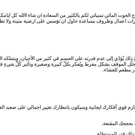
مواليد اليوم الجمعة ٢٣ شباط فبراير من برج الحوت المائي تمنياتي لكم بالكثير من السعادة ان
بارات اعمال وظروف مساعدة حاول ان تؤسس على ارضية متينة ولا تط
ّ ذلك يُؤدّي إلى عدم قدرته على الحسم في كثير من الأحيان، ويتملكه التر
ُحلّل الموقف بشكل مفرط ويُفكر بكلّ كبيرة وصغيرة وتأثير كُلّ شيءٍ ق
ار مطعم للعشاء.
 قوي أفكارك ايجابية وسيكون بانتظارك تغيير اجمالي على صعيد العمل ف
 بحججك المقنعة.
 ذلك قدر المستطاع.