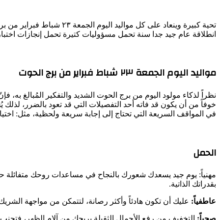
تحية كبيرة وينعاد على كل 
انطلاقة عام جيد جدا سنة تحمل مسؤوليات كتيرة تحمل إنجازات اخت
مواليد اليوم الجمعة ٢٣ شباط فبراير من برج الحوت
نظراً لذكاء مولود اليوم من برج الحوت الشديد والتفكير المُبالغ به، فإن
خوفاً من أن يكون قد فاته أحد التفصيلات التي قد تعود بالضرر، لذلك ي
في المواقف السريعة التي تحتاج إلى إجابة سريعة ولحظية، مثل: اختي
الحمل
مهنياً: يوم جيد يسعدك شعورك بالنجاح في مساعدات روحك متفائلة حازم
بقدراتك الذاتية.
عاطفياً:
عليك أن تكون هادئاً وأكثر رصانة، لتتمكن من مواجهة الشريك
صحياً:
التخفيف من رفع الأحمال الثقيلة يريحك من آلام الظهر، فتجنب