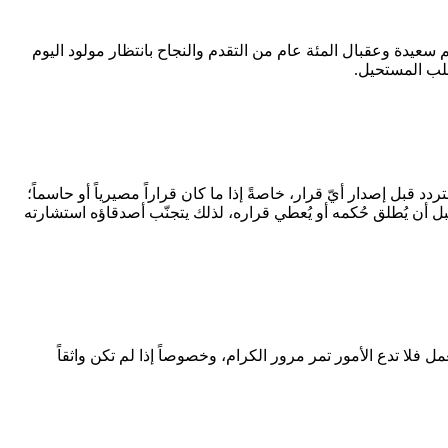
 شاء االله كل ايامكم سعيدة وعقبال المئة عام من التقدم والنجاح بانتظار مولود اليوم
لب المستحيل.
دد قبل إصدار أيّ قرار، خاصةً إذا ما كان قراراً مصيرياً أو حاسماً؛
بل أن يُطلق حُكمه أو يُعطي قراره، لذلك يتجنّب أصدقاؤه استشارته
لا تدع الأمور تمر مرور الكرام، وخصوصاً إذا لم تكن واثقاً