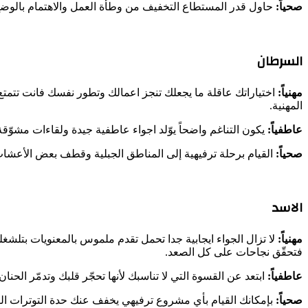
صحياً:
حاول قدر المستطاع التخفيف من وطأة العمل والاهتمام بالوض
السرطان
مهنياً:
اختياراتك عاقلة ما يجعلك تنجز اعمالك وتطور نفسك فانت تتمتع
المهنية.
عاطفياً:
يكون التناغم واضحاً يوّلد اجواء عاطفية جيدة ولقاءات مشوّقة وحد
صحياً:
القيام برحلة ترفيهية إلى المناطق الجبلية وقطف بعض الأعشاب 
الاسد
مهنياً:
لا تزال الجواء ايجابية جدا تحمل تقدم ملموس بالمعنويات بتلشغ
فتحقّق نجاحات على كل الصعد.
عاطفياً:
ابتعد عن القسوة التي لا تناسبك لأنها تحجّر قلبك وتدمّر الحنا
صحياً:
بإمكانك القيام بأي مشروع ترفيهي يخفف عنك حدة التوترات التي ت