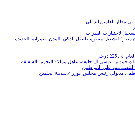
في مطار العلمين الدولي
ر
لتسجيل لاختبارات القدرات
مصر” لتشغيل منظومة النقل الذكي بالمدن العمرانية الجديدة
 225 درجة
الملك حمد بن عيسى آل خليفة، عاهل مملكة البحرين الشقيقة
لنصــ.ــب على المواطنين
صطفى مدبولي رئيس مجلس الوزراء،بمدينة العلمين