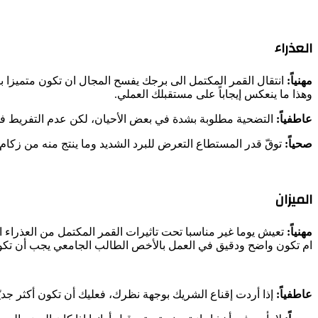
العذراء
مهنياً:
انتقال القمر المكتمل الى برجك يفسح المجال ان تكون متميزا باع
وهذا ما ينعكس إيجاباً على مستقبلك العملي.
عاطفياً:
التضحية مطلوبة بشدة في بعض الأحيان، لكن عدم التفريط 
صحياً:
توقّ قدر المستطاع التعرض للبرد الشديد وما ينتج منه من زكا
الميزان
مهنياً:
تعيش يوما غير مناسبا تحت تاثيرات القمر المكتمل من العذرا
ام تكون واضح ودقيق في العمل بالأخص الطالب الجامعي يجب أن تكون
عاطفياً:
إذا أردت إقناع الشريك بوجهة نظرك، فعليك أن تكون أكثر جديّ