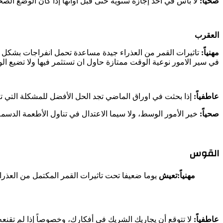
صحياً:
لا بأس في أخذ إجازة سنوية حتى قبل أوانها إذا كان الوضع ال
العقرب
مهنياً:
تاثيرات القمر من العذراء جيدة مساعدة تحمل انفراجات بشكل ك
في سير الامور نوعية الوقت ممتازة حاول ان تستثمر فيها ولا تضيع ال
عاطفياً:
إذا بحثت في اوراق الماضي تجد الحل الأفضل للمشكلة التي تع
صحياً:
خير الأمور الوسط، ولا سيما الاعتدال في تناول الأطعمة الدسمة
القوس
مهنياً:تعيش
يوما ضعيفا تحت تاثيرات القمر المكتمل من العذراء
عاطفياً:
لا تتوقع أن يجاريك الشريك في أفكارك، وخصوصاً إذا لم تقنعه به