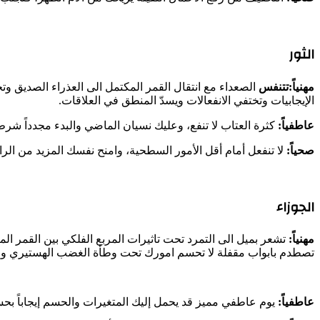
الثور
مهنياً:تتنفس
الصعداء مع انتقال القمر المكتمل الى العذراء الصديق 
الإيجابيات وتختفي الانفعالات ويسدّ المنطق في العلاقات.
عاطفياً:
كثرة العتاب لا تنفع، وعليك نسيان الماضي والبدء مجدداً شر
صحياً:
لا تنفعل أمام أقل الأمور السطحية، وامنح نفسك المزيد من الرا
الجوزاء
مهنياً:
تشعر بميل الى التمرد تحت تاثيرات المربع الفلكي بين القمر 
تصطدم بابواب مقفلة لا تحسم امورك تحت وطأة الغضب الهستيري وق
عاطفياً:
يوم عاطفي مميز قد يحمل إليك المتغيرات والحسم إيجاباً بح