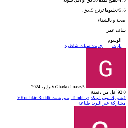
5. 4/يطبخ لمدة 30 دق او اقل شوية
6. 5/نخليوها ترتاح 15دق.
صحة و بالشفاء
شاف عمر
الوسوم
تارت
جريده ستات شاطرة
5 فبراير، 2024
Ghada elmasry
0
92
أقل من دقيقة
فيسبوك
تويتر
لينكدإن
بينتيريست
مشاركة عبر البريد
طباعة