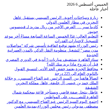
الخميس, أغسطس 6 2026
أخبار عاجلة
زيارة ومباحثات أخوية.. الرئيس السيسي يستقبل عاهل
البحرين في مطار العلمين الدولي
كادينا سير … العرض الأخير من ريال مدريد لـ فينيسوس
جونيور
التعليم العالي: غدًا الخميس الساعة السابعة مساءً آخر موعد
للتسجيل لاختبارات القدرات
رئيس الوزراء يشهد توقيع اتفاقية تأسيس شركة “مواصلات
مدن مصر” لتشغيل منظومة النقل الذكي بالمدن العمرانية
الجديدة
ستاد القاهرة يستضيف مباريات 5 أندية في الدوري المصري
قبل أن تتزوج ماذا يريد منك الله؟
محافظ الجيزة يعتمد خفض الحد الأدنى لتنسيق القبول
بالثانوي العام إلى 225 درجة
اتصالأ هاتفيأ بين السيد الرئيس عبد الفتاح السيسي، و جلالة
الملك حمد بن عيسى آل خليفة، عاهل مملكة البحرين
الشقيقة
عاطل ينتحل صفة قاضي ويستأجر قاعة بمحكمة شمال
القاهرة للنصــ.ــب على المواطنين
اجتمع اليوم السيد الرئيس عبد الفتاح السيسي، مع الدكتور
مصطفى مدبولي رئيس مجلس الوزراء،بمدينة العلمين