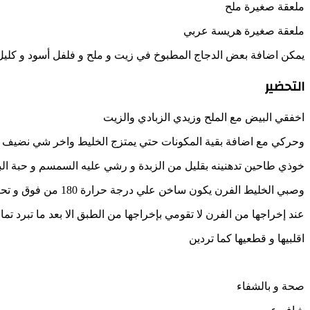
ملعقة صغيرة ملح
ملعقة صغيرة هريسة عربي
يمكن اضافة بعض الدجاج المطبوخ في زيت و ملح و فلفل أسود و كليل
التحضير
اخفقي البيض مع الملح وزيدي الزبادي والزيت
وحركي مع اضافة بقية المكونات حتي يمتزج الخليط واخر شي نضيف 
خوذي طاحين تدهنينه بقليل من الزبدة و رشي عليه السمسم و حبة الب
وصبي الخليط الفرن يكون ساخن علي درجة حرارة 180 من فوق و تحت لمدة نصف ساعة تقريبا
عند إخراجها من الفرن لا تقومي بإخراجها من الطبق الا بعد ما تبرد تمام
اقلبيها و قطعيها كما تردين
صحة و بالشفاء