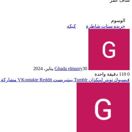
شاف عمر
الوسوم
جريده ستات شاطرة
كيكه
30 يناير، 2024
Ghada elmasry
0
110
دقيقة واحدة
فيسبوك
تويتر
لينكدإن
بينتيريست
مشاركة ع