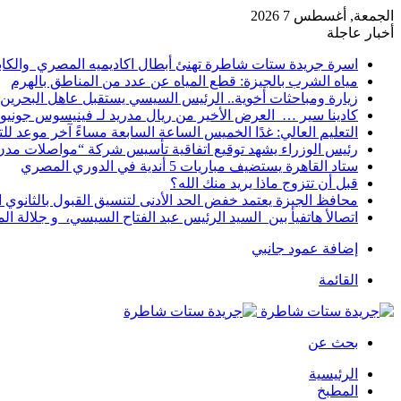
الجمعة, أغسطس 7 2026
أخبار عاجلة
اسرة جريدة ستات شاطرة تهنئ أبطال اكاديميه المصري والكا
مياه الشرب بالجيزة: قطع المياه عن عدد من المناطق بالهرم
زيارة ومباحثات أخوية.. الرئيس السيسي يستقبل عاهل البحرين 
كادينا سير … العرض الأخير من ريال مدريد لـ فينيسوس جونيو
التعليم العالي: غدًا الخميس الساعة السابعة مساءً آخر موعد ل
رئيس الوزراء يشهد توقيع اتفاقية تأسيس شركة “مواصلات مدن 
ستاد القاهرة يستضيف مباريات 5 أندية في الدوري المصري
قبل أن تتزوج ماذا يريد منك الله؟
محافظ الجيزة يعتمد خفض الحد الأدنى لتنسيق القبول بالثانوي العام إلى
اتصالأ هاتفيأ بين السيد الرئيس عبد الفتاح السيسي، و جلالة 
إضافة عمود جانبي
القائمة
بحث عن
الرئيسية
المطبخ