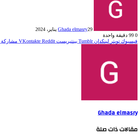
29 يناير، 2024
Ghada elmasry
0
99
دقيقة واحدة
فيسبوك
تويتر
لينكدإن
بينتيريست
مشاركة ع
Ghada elmasry
مقالات ذات صلة