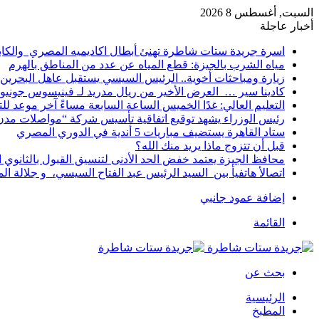
السبت, أغسطس 8 2026
أخبار عاجلة
اسرة جريدة ستات شاطرة تهنئ أبطال اكاديميه المصري والكا
مياه الشرب بالجيزة: قطع المياه عن عدد من المناطق بالهرم
زيارة ومباحثات أخوية.. الرئيس السيسي يستقبل عاهل البحرين 
كادينا سير … العرض الأخير من ريال مدريد لـ فينيسوس جونيو
التعليم العالي: غدًا الخميس الساعة السابعة مساءً آخر موعد ل
رئيس الوزراء يشهد توقيع اتفاقية تأسيس شركة “مواصلات مدن 
ستاد القاهرة يستضيف مباريات 5 أندية في الدوري المصري
قبل أن تتزوج ماذا يريد منك الله؟
محافظ الجيزة يعتمد خفض الحد الأدنى لتنسيق القبول بالثانوي العام إلى
اتصالأ هاتفيأ بين السيد الرئيس عبد الفتاح السيسي، و جلالة 
إضافة عمود جانبي
القائمة
بحث عن
الرئيسية
المطبخ