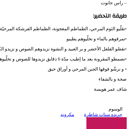
– راس حانوت
طريقة التحضير:
▫نقلّيو الثوم المرحي، الطماطم المعجونة، الطماطم الفرشكة المرحيّة 
▫نمرقوهم بالماء و نخلّيوهم يطيبو
▫نقصّو الفلفل الأخضر و بر العبيد و النشوة نزيدوهم الصوص و نزيدو الكبّار و الزيتون و ن
▫نصمطو المقرونة بعد ما إطيب مدّة 6 دقايق نزيدوها للصوص و نخلّيوها تتجمّر مدّة 2 دقايق
▫ و نرشّو فوقها الجبن المرحي و أوراق حبق
صحة و بالشفاء
شاف عمر هويسة
الوسوم
جريده ستات شاطرة
مكرونه