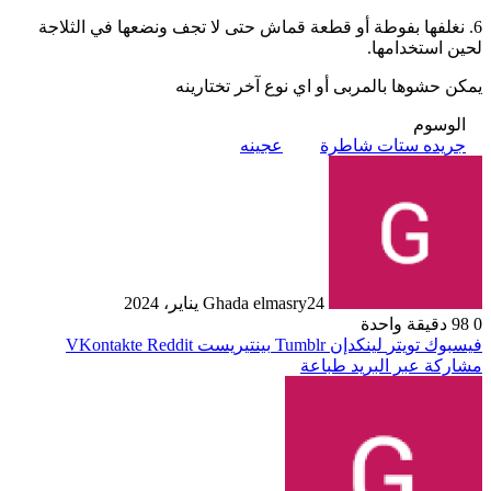
6. نغلفها بفوطة أو قطعة قماش حتى لا تجف ونضعها في الثلاجة
لحين استخدامها.
يمكن حشوها بالمربى أو اي نوع آخر تختارينه
الوسوم
جريده ستات شاطرة
عجينه
24 يناير، 2024
Ghada elmasry
0
98
دقيقة واحدة
فيسبوك
تويتر
لينكدإن
بينتيريست
مشاركة عبر البريد
طباعة