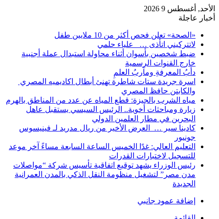
الأحد, أغسطس 9 2026
أخبار عاجلة
«الصحة» تعلن فحص أكثر من 10 ملايين طفل
لاتتركيني اتأذى … علياء حلمي
ضبط شخصين بأسوان أثناء محاولة استبدال عملة أجنبية
خارج القنوات الرسمية
دأبُ المعرفةِ ومآربُ العلمِ
اسرة جريدة ستات شاطرة تهنئ أبطال اكاديميه المصري
والكابتن حافظ المصري
مياه الشرب بالجيزة: قطع المياه عن عدد من المناطق بالهرم
زيارة ومباحثات أخوية.. الرئيس السيسي يستقبل عاهل
البحرين في مطار العلمين الدولي
كادينا سير … العرض الأخير من ريال مدريد لـ فينيسوس
جونيور
التعليم العالي: غدًا الخميس الساعة السابعة مساءً آخر موعد
للتسجيل لاختبارات القدرات
رئيس الوزراء يشهد توقيع اتفاقية تأسيس شركة “مواصلات
مدن مصر” لتشغيل منظومة النقل الذكي بالمدن العمرانية
الجديدة
إضافة عمود جانبي
القائمة