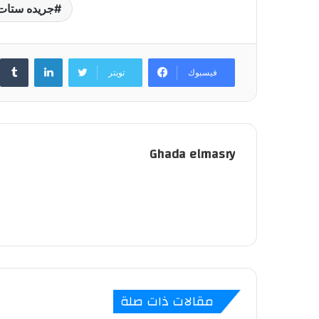
جريده ستات
لينكدإن
‏Tumblr
فيسبوك
تويتر
Ghada elmasry
مقالات ذات صلة