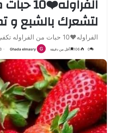
الفراوله❤️
لتشعرك بالشبع و تم
الفراوله❤️10 حبات من الفراوله تكفي لتشعرك بالشبع و تمد
0
106
أقل من دقيقة
Ghada elmasry
23 ينا