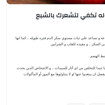
ف الغذائيه و فيتامين C و تزود المناعه و تساعد علي ثبات مستوي سكر الدم فتره طويله .. كما انها
 السكر .. و مفيده للقلب و الشرايين
نشط الهضم .
ا جيدا للتخلص من اي آثار للمبيدات .. و الاشخاص الذين يحدث
 ان يبتعدوا عنها او لا يتناولوها مع الموز أو المأكولات