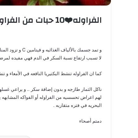
الفراوله❤️10 حبات من الفراوله تكفي لتشعرك بالشبع
و تمد جسمك بالأليا
لا تسبب ارتفاع نسبة السكر في الدم فهي مفيده لمرضي
كما ان الفراوله تنشط البكتيريا النافعه في الأمعاء و ت
ناكل الثمار طازجه و بدون إضافة سكر .. و يراعي غسله
لهم اعراض تحسسيه من الفراوله أو الفواكه المشابهه يفضل
البحريه في فتره متقاربه .
دمتم أصحاء