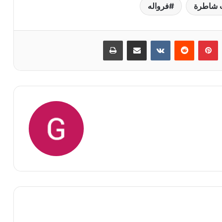
 شاطرة
فرواله
بينتيريست
‏Reddit
‏VKontakte
مشاركة عبر البريد
طباعة