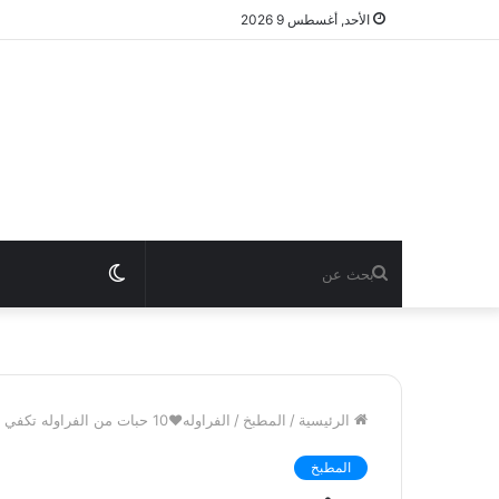
الأحد, أغسطس 9 2026
بحث
الوضع
عن
المظلم
الرئيسية
/
المطبخ
/
الفراوله❤️10 حبات من الفراوله تكفي لتشعرك بالشبع و تمد
المطبخ