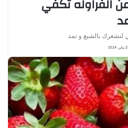
10 حبات من الفراوله تكفي
د
ير، 2024