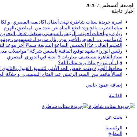
الجمعة, أغسطس 7 2026
أخبار عاجلة
اسرة جريدة ستات شاطرة تهنئ أبطال اكاديميه المصري والكا
مياه الشرب بالجيزة: قطع المياه عن عدد من المناطق بالهرم
زيارة ومباحثات أخوية.. الرئيس السيسي يستقبل عاهل البحرين 
كادينا سير … العرض الأخير من ريال مدريد لـ فينيسوس جونيو
التعليم العالي: غدًا الخميس الساعة السابعة مساءً آخر موعد ل
رئيس الوزراء يشهد توقيع اتفاقية تأسيس شركة “مواصلات مدن 
ستاد القاهرة يستضيف مباريات 5 أندية في الدوري المصري
قبل أن تتزوج ماذا يريد منك الله؟
محافظ الجيزة يعتمد خفض الحد الأدنى لتنسيق القبول بالثانوي العام إلى
اتصالأ هاتفيأ بين السيد الرئيس عبد الفتاح السيسي، و جلالة 
إضافة عمود جانبي
القائمة
بحث عن
الرئيسية
المطبخ