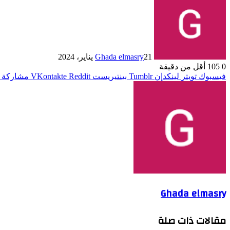
21 يناير، 2024
Ghada elmasry
0
105
أقل من دقيقة
فيسبوك
تويتر
لينكدإن
بينتيريست
مشاركة ع
Ghada elmasry
مقالات ذات صلة