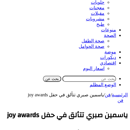
حلويات
معجنات
مقبلات
مشروبات
طبخ
منوعات
الصحة
صحة الطفل
صحة الحوامل
موضة
ديكورات
اقتصادي
اسعار اليوم
بحث عن
الوضع المظلم
الرئيسية
/
فن
/
ياسمين صبري تتألق في حفل joy awards
فن
ياسمين صبري تتألق في حفل joy awards