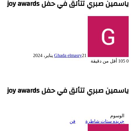
ياسمين صبري تتألق في حفل joy awards
21 يناير، 2024
Ghada elmasry
0
105
أقل من دقيقة
ياسمين صبري تتألق في حفل joy awards
الوسوم
جريده ستات شاطرة
فن