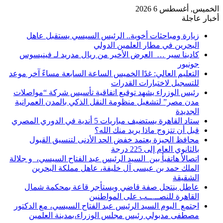
الخميس, أغسطس 6 2026
أخبار عاجلة
زيارة ومباحثات أخوية.. الرئيس السيسي يستقبل عاهل
البحرين في مطار العلمين الدولي
كادينا سير … العرض الأخير من ريال مدريد لـ فينيسوس
جونيور
التعليم العالي: غدًا الخميس الساعة السابعة مساءً آخر موعد
للتسجيل لاختبارات القدرات
رئيس الوزراء يشهد توقيع اتفاقية تأسيس شركة “مواصلات
مدن مصر” لتشغيل منظومة النقل الذكي بالمدن العمرانية
الجديدة
ستاد القاهرة يستضيف مباريات 5 أندية في الدوري المصري
قبل أن تتزوج ماذا يريد منك الله؟
محافظ الجيزة يعتمد خفض الحد الأدنى لتنسيق القبول
بالثانوي العام إلى 225 درجة
اتصالأ هاتفيأ بين السيد الرئيس عبد الفتاح السيسي، و جلالة
الملك حمد بن عيسى آل خليفة، عاهل مملكة البحرين
الشقيقة
عاطل ينتحل صفة قاضي ويستأجر قاعة بمحكمة شمال
القاهرة للنصــ.ــب على المواطنين
اجتمع اليوم السيد الرئيس عبد الفتاح السيسي، مع الدكتور
مصطفى مدبولي رئيس مجلس الوزراء،بمدينة العلمين