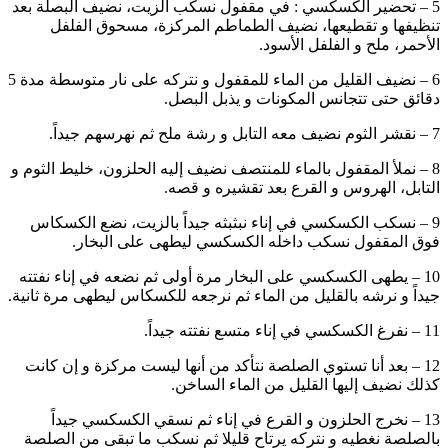
5 – تحضير الكسكسي : في مقفول نسكب الزيت، نضيف البصلة بعد
تنظيفها و تقطيعها، نضيف الطماطم المركزة، مسحوق الفلفل
الأحمر، ملح و الفلفل الأسود.
6 – نضيف القليل من الماء للمقفول و نتركه على نار متوسطة مدة 5
دقائق حتى تتجانس المكونات و يذبل البصل.
7 – نقشر الثوم نضيف معه التابل و رشة ملح ثم نهرسهم جيداً.
8 – نملأ المقفول بالماء للمنتصف نضيف إليه الحلزون، خليط الثوم و
التابل، الهروس و القرع بعد تقشيره و قصه.
9 – نسكب الكسكسي في إناء نبثبثه جيداً بالزيت، نضع الكسكاس
فوق المقفول نسكب داخله الكسكسي ليطهى على البخار.
10 – يطهى الكسكسي على البخار مرة أولى ثم نضعه في إناء نفتته
جيداً و نرشه بالقليل من الماء ثم نرجعه للكسكاس ليطهى مرة ثانية.
11 – نفرغ الكسكسي في إناء متسع نفتته جيداً.
12 – بعد أنا تستوي الصلصة نتأكد من أنها ليست مركزة و إن كانت
كذلك نضيف إليها القليل من الماء الساخن.
13 – نخرج الحلزون و القرع في إناء ثم نسقي الكسكسي جيداً
بالصلصة نغطيه و نتركه يرتاح قليلا ثم نسكب ما تبقى من الصلصة