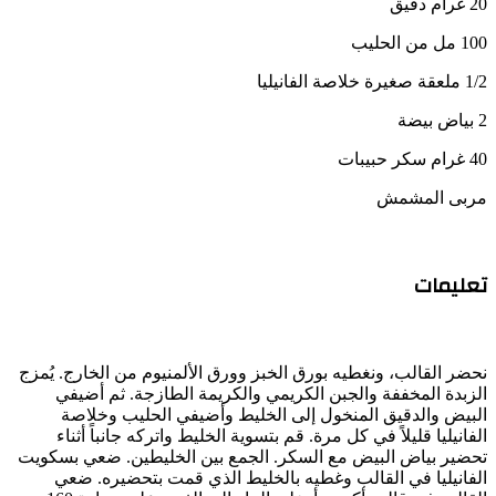
20 غرام دقيق
100 مل من الحليب
1/2 ملعقة صغيرة خلاصة الفانيليا
2 بياض بيضة
40 غرام سكر حبيبات
مربى المشمش
تعليمات
نحضر القالب، ونغطيه بورق الخبز وورق الألمنيوم من الخارج. يُمزج
الزبدة المخففة والجبن الكريمي والكريمة الطازجة. ثم أضيفي
البيض والدقيق المنخول إلى الخليط وأضيفي الحليب وخلاصة
الفانيليا قليلاً في كل مرة. قم بتسوية الخليط واتركه جانباً أثناء
تحضير بياض البيض مع السكر. الجمع بين الخليطين. ضعي بسكويت
الفانيليا في القالب وغطيه بالخليط الذي قمت بتحضيره. ضعي