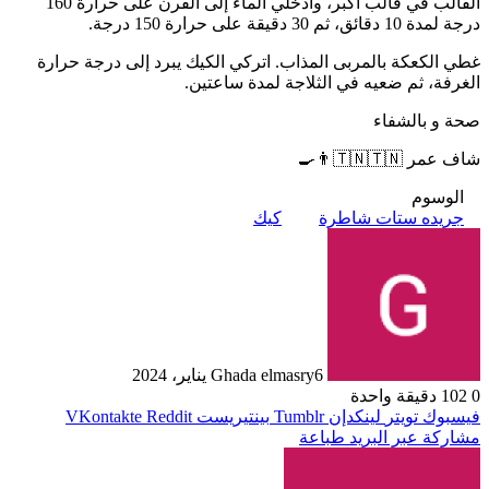
القالب في قالب أكبر، وأدخلي الماء إلى الفرن على حرارة 160
درجة لمدة 10 دقائق، ثم 30 دقيقة على حرارة 150 درجة.
غطي الكعكة بالمربى المذاب. اتركي الكيك يبرد إلى درجة حرارة
الغرفة، ثم ضعيه في الثلاجة لمدة ساعتين.
صحة و بالشفاء
شاف عمر 🇹🇳🇹🇳👨‍🍳
الوسوم
جريده ستات شاطرة
كيك
6 يناير، 2024
Ghada elmasry
0
102
دقيقة واحدة
فيسبوك
تويتر
لينكدإن
بينتيريست
مشاركة عبر البريد
طباعة