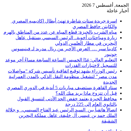
الجمعة, أغسطس 7 2026
أخبار عاجلة
اسرة جريدة ستات شاطرة تهنئ أبطال اكاديميه المصري
والكابتن حافظ المصري
مياه الشرب بالجيزة: قطع المياه عن عدد من المناطق بالهرم
زيارة ومباحثات أخوية.. الرئيس السيسي يستقبل عاهل
البحرين في مطار العلمين الدولي
كادينا سير … العرض الأخير من ريال مدريد لـ فينيسوس
جونيور
التعليم العالي: غدًا الخميس الساعة السابعة مساءً آخر موعد
للتسجيل لاختبارات القدرات
رئيس الوزراء يشهد توقيع اتفاقية تأسيس شركة “مواصلات
مدن مصر” لتشغيل منظومة النقل الذكي بالمدن العمرانية
الجديدة
ستاد القاهرة يستضيف مباريات 5 أندية في الدوري المصري
قبل أن تتزوج ماذا يريد منك الله؟
محافظ الجيزة يعتمد خفض الحد الأدنى لتنسيق القبول
بالثانوي العام إلى 225 درجة
اتصالأ هاتفيأ بين السيد الرئيس عبد الفتاح السيسي، و جلالة
الملك حمد بن عيسى آل خليفة، عاهل مملكة البحرين
الشقيقة