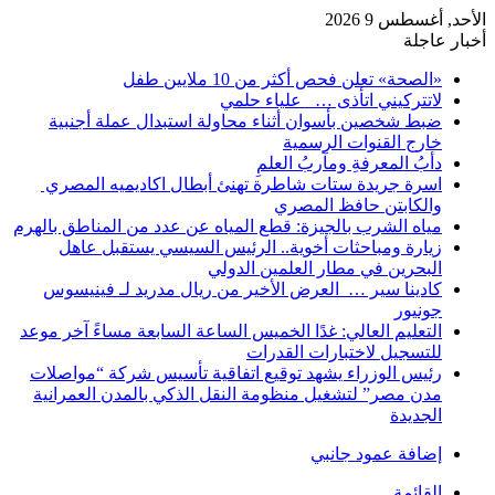
الأحد, أغسطس 9 2026
أخبار عاجلة
«الصحة» تعلن فحص أكثر من 10 ملايين طفل
لاتتركيني اتأذى … علياء حلمي
ضبط شخصين بأسوان أثناء محاولة استبدال عملة أجنبية
خارج القنوات الرسمية
دأبُ المعرفةِ ومآربُ العلمِ
اسرة جريدة ستات شاطرة تهنئ أبطال اكاديميه المصري
والكابتن حافظ المصري
مياه الشرب بالجيزة: قطع المياه عن عدد من المناطق بالهرم
زيارة ومباحثات أخوية.. الرئيس السيسي يستقبل عاهل
البحرين في مطار العلمين الدولي
كادينا سير … العرض الأخير من ريال مدريد لـ فينيسوس
جونيور
التعليم العالي: غدًا الخميس الساعة السابعة مساءً آخر موعد
للتسجيل لاختبارات القدرات
رئيس الوزراء يشهد توقيع اتفاقية تأسيس شركة “مواصلات
مدن مصر” لتشغيل منظومة النقل الذكي بالمدن العمرانية
الجديدة
إضافة عمود جانبي
القائمة