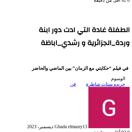
0
92
أقل من دقيقة
الطفلة غادة التي ادت دور ابنة
وردة_الجزائرية و رشدي_اباظة
في فيلم “حكايتي مع الزمان” بين الماضي والحاضر
الوسوم
جريده ستات شاطرة
فن
13 ديسمبر، 2023
Ghada elmasry