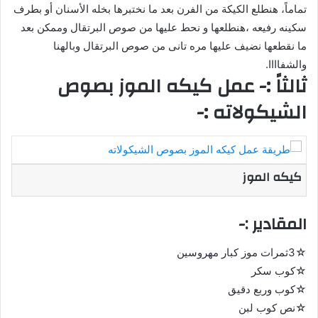
تماماً، هنطلع الكيكة من الفرن بعد ما نختبرها بخله الأسنان أو بطرف
سكينه رفيعه ،هنطلعها و نحط عليها من صوص البرتقال وممكن بعد
ما نقطعها نضيف عليها مره تانى من صوص البرتقال وبالهنا
والشفاااا.
ثالثاً :- عمل كيكه الموز بصوص
الشيكولاته :-
كيكه الموز
المقادير :-
☆3ثمرات موز كبار مهروسين
☆كوب سكر
☆كوب وربع دقيق
☆نص كوب لبن