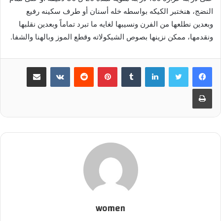
النضج، هنختبر الكيكه بواسطه خله أسنان أو طرف سكينه رفيع
وبعدين نطلعها من الفرن ونسيبها لغايه ما تبرد تماماً وبعدين نقلبها
ونقدمها، ممكن نزينها بصوص الشيكولاته وقطع الموز وبالهنا والشفا.
لينكدإن
‏Tumblr
بينتيريست
‏Reddit
‏VKontakte
مشاركة عبر البريد
طباعة
women