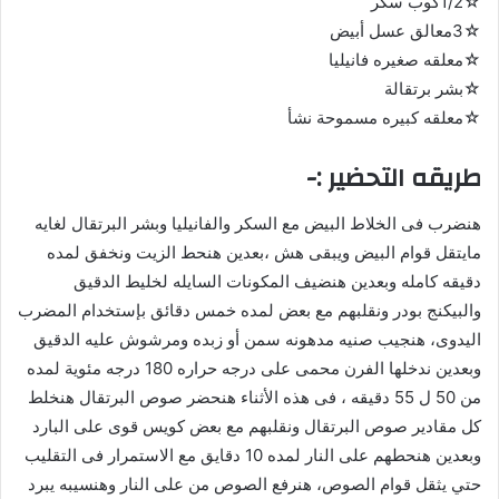
☆1/2كوب سكر
☆3معالق عسل أبيض
☆معلقه صغيره فانيليا
☆بشر برتقالة
☆معلقه كبيره مسموحة نشأ
طريقه التحضير :-
هنضرب فى الخلاط البيض مع السكر والفانيليا وبشر البرتقال لغايه
مايتقل قوام البيض ويبقى هش ،بعدين هنحط الزيت ونخفق لمده
دقيقه كامله وبعدين هنضيف المكونات السايله لخليط الدقيق
والبيكنج بودر ونقلبهم مع بعض لمده خمس دقائق بإستخدام المضرب
اليدوى، هنجيب صنيه مدهونه سمن أو زبده ومرشوش عليه الدقيق
وبعدين ندخلها الفرن محمى على درجه حراره 180 درجه مئوية لمده
من 50 ل 55 دقيقه ، فى هذه الأثناء هنحضر صوص البرتقال هنخلط
كل مقادير صوص البرتقال ونقلبهم مع بعض كويس قوى على البارد
وبعدين هنحطهم على النار لمده 10 دقايق مع الاستمرار فى التقليب
حتي يثقل قوام الصوص، هنرفع الصوص من على النار وهنسيبه يبرد