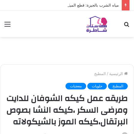
مياه الشرب بالجيزة: قطع المياه عن عدد من المناطق بالهرم
بحث
الق
عن
الرئيسية
/
المطبخ
المطبخ
حلويات
معجنات
طريقه عمل كيكه الشوفان للدايت
ومرضى السكر ،كيكه النشا بصوص
البرتقال،كيكه الموز بالشيكولاته