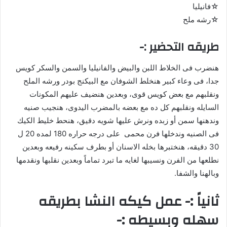
☆فانيليا
☆رشه ملح
طريقه التحضير :-
هنضرب فى الخلاط اللبن والبيض والفانيليا والسمن والسكر كويس
جدا، فى وعاء كبير هنخلط الشوفان مع البيكنج بودر ورشه الملح
ونقلبهم مع بعض كويس قوى، وبعدين هنضيف عليهم المكونات
السايله ونقلبهم كل ده مع بعضه بالمضرب اليدوى، هنجيب صنيه
وندهنها سمن أو زبده ونرش عليها شويه دقيق، هنحط خليط الكيك
فى الصنيه وندخلها فرن محمى على درجه حراره 180 لمده 20 ل
30 دقيقه، هنختبرها بخله الاسنان أو بطرف سكينه رفيعه وبعدين
نطلعها من الفرن ونسيبها لغايه ما تبرد تماماً وبعدين نقلبها ونقدمها
وبالهنا والشفا.
ثانياً :- عمل كيكه النشا بطريقه
سهله وبسيطه :-