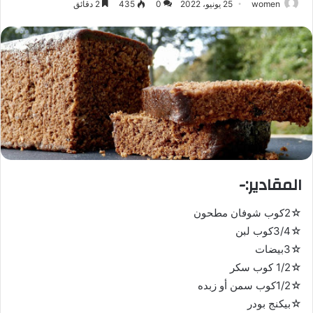
women
25 يونيو، 2022
0
435
2 دقائق
المقادير:-
☆2كوب شوفان مطحون
☆3/4كوب لبن
☆3بيضات
☆1/2 كوب سكر
☆1/2كوب سمن أو زبده
☆بيكنج بودر