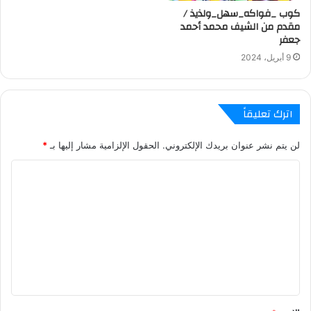
كوب _فواكه_سهل_ولذيذ /
مقدم من الشيف محمد أحمد
جعفر
9 أبريل، 2024
اترك تعليقاً
لن يتم نشر عنوان بريدك الإلكتروني.
الحقول الإلزامية مشار إليها بـ
*
ا
ل
ت
ع
ل
ي
ق