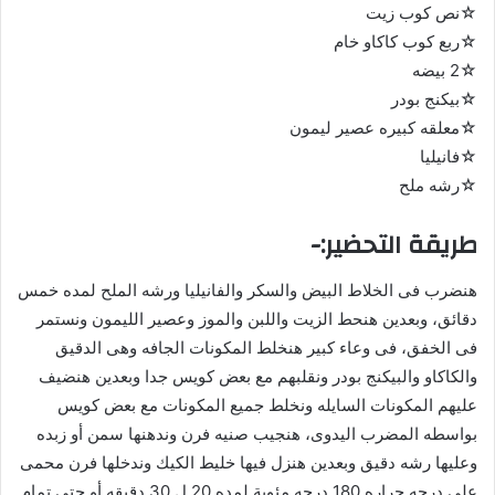
☆نص كوب زيت
☆ربع كوب كاكاو خام
☆2 بيضه
☆بيكنج بودر
☆معلقه كبيره عصير ليمون
☆فانيليا
☆رشه ملح
طريقة التحضير:-
هنضرب فى الخلاط البيض والسكر والفانيليا ورشه الملح لمده خمس
دقائق، وبعدين هنحط الزيت واللبن والموز وعصير الليمون ونستمر
فى الخفق، فى وعاء كبير هنخلط المكونات الجافه وهى الدقيق
والكاكاو والبيكنج بودر ونقلبهم مع بعض كويس جدا وبعدين هنضيف
عليهم المكونات السايله ونخلط جميع المكونات مع بعض كويس
بواسطه المضرب اليدوى، هنجيب صنيه فرن وندهنها سمن أو زبده
وعليها رشه دقيق وبعدين هنزل فيها خليط الكيك وندخلها فرن محمى
على درجه حراره 180 درجه مئوية لمده 20 ل 30 دقيقه أو حتى تمام