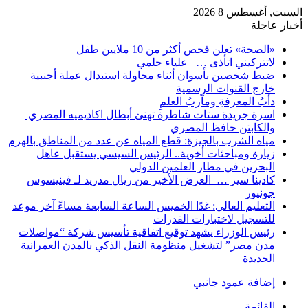
السبت, أغسطس 8 2026
أخبار عاجلة
«الصحة» تعلن فحص أكثر من 10 ملايين طفل
لاتتركيني اتأذى … علياء حلمي
ضبط شخصين بأسوان أثناء محاولة استبدال عملة أجنبية
خارج القنوات الرسمية
دأبُ المعرفةِ ومآربُ العلمِ
اسرة جريدة ستات شاطرة تهنئ أبطال اكاديميه المصري
والكابتن حافظ المصري
مياه الشرب بالجيزة: قطع المياه عن عدد من المناطق بالهرم
زيارة ومباحثات أخوية.. الرئيس السيسي يستقبل عاهل
البحرين في مطار العلمين الدولي
كادينا سير … العرض الأخير من ريال مدريد لـ فينيسوس
جونيور
التعليم العالي: غدًا الخميس الساعة السابعة مساءً آخر موعد
للتسجيل لاختبارات القدرات
رئيس الوزراء يشهد توقيع اتفاقية تأسيس شركة “مواصلات
مدن مصر” لتشغيل منظومة النقل الذكي بالمدن العمرانية
الجديدة
إضافة عمود جانبي
القائمة