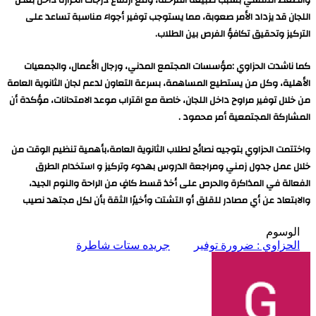
والضغط النفسي بسبب طبيعة المرحلة، ومع ارتفاع درجات الحرارة داخل بعض
اللجان قد يزداد الأمر صعوبة، مما يستوجب توفير أجواء مناسبة تساعد على
التركيز وتحقيق تكافؤ الفرص بين الطلاب.
كما ناشدت الحزاوي :مؤسسات المجتمع المدني، ورجال الأعمال، والجمعيات
الأهلية، وكل من يستطيع المساهمة، بسرعة التعاون لدعم لجان الثانوية العامة
من خلال توفير مراوح داخل اللجان، خاصة مع اقتراب موعد الامتحانات، مؤكدة أن
المشاركة المجتمعية أمر محمود .
واختتمت الحزاوي بتوجيه نصائح لطلاب الثانوية العامة،بأهمية تنظيم الوقت من
خلال عمل جدول زمني ومراجعة الدروس بهدوء وتركيز و استخدام الطرق
الفعالة في المذاكرة والحرص على أخذ قسط كافٍ من الراحة والنوم الجيد،
والابتعاد عن أي مصادر للقلق أو التشتت وأخيرًا الثقة بأن لكل مجتهد نصيب
الوسوم
الحزاوي : ضرورة توفير
جريده ستات شاطرة