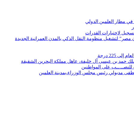
في مطار العلمين الدولي
ر
لتسجيل لاختبارات القدرات
مصر” لتشغيل منظومة النقل الذكي بالمدن العمرانية الجديدة
 225 درجة
الملك حمد بن عيسى آل خليفة، عاهل مملكة البحرين الشقيقة
لنصــ.ــب على المواطنين
صطفى مدبولي رئيس مجلس الوزراء،بمدينة العلمين