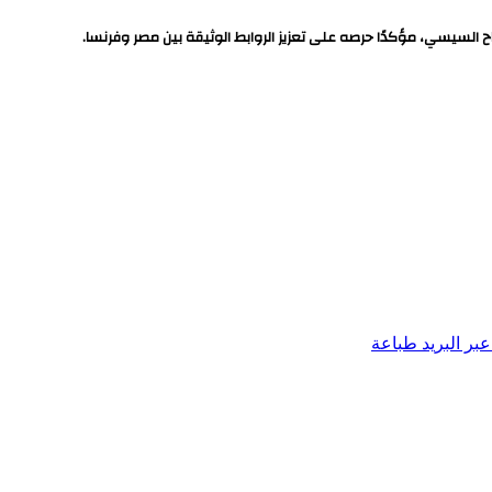
ح السيسي، مؤكدًا حرصه على تعزيز الروابط الوثيقة بين مصر وفرنسا.
بر البريد
طباعة