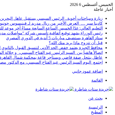
الخميس, أغسطس 6 2026
أخبار عاجلة
زيارة ومباحثات أخوية.. الرئيس السيسي يستقبل عاهل البحرين 
كادينا سير … العرض الأخير من ريال مدريد لـ فينيسوس جونيو
التعليم العالي: غدًا الخميس الساعة السابعة مساءً آخر موعد ل
رئيس الوزراء يشهد توقيع اتفاقية تأسيس شركة “مواصلات مدن 
ستاد القاهرة يستضيف مباريات 5 أندية في الدوري المصري
قبل أن تتزوج ماذا يريد منك الله؟
محافظ الجيزة يعتمد خفض الحد الأدنى لتنسيق القبول بالثانوي العام إلى
اتصالأ هاتفيأ بين السيد الرئيس عبد الفتاح السيسي، و جلالة 
عاطل ينتحل صفة قاضي ويستأجر قاعة بمحكمة شمال القاهرة ل
اجتمع اليوم السيد الرئيس عبد الفتاح السيسي، مع الدكتور م
إضافة عمود جانبي
القائمة
بحث عن
الرئيسية
المطبخ