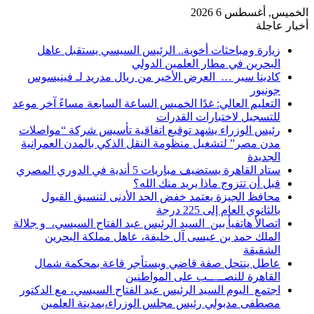
الخميس, أغسطس 6 2026
أخبار عاجلة
زيارة ومباحثات أخوية.. الرئيس السيسي يستقبل عاهل
البحرين في مطار العلمين الدولي
كادينا سير … العرض الأخير من ريال مدريد لـ فينيسوس
جونيور
التعليم العالي: غدًا الخميس الساعة السابعة مساءً آخر موعد
للتسجيل لاختبارات القدرات
رئيس الوزراء يشهد توقيع اتفاقية تأسيس شركة “مواصلات
مدن مصر” لتشغيل منظومة النقل الذكي بالمدن العمرانية
الجديدة
ستاد القاهرة يستضيف مباريات 5 أندية في الدوري المصري
قبل أن تتزوج ماذا يريد منك الله؟
محافظ الجيزة يعتمد خفض الحد الأدنى لتنسيق القبول
بالثانوي العام إلى 225 درجة
اتصالأ هاتفيأ بين السيد الرئيس عبد الفتاح السيسي، و جلالة
الملك حمد بن عيسى آل خليفة، عاهل مملكة البحرين
الشقيقة
عاطل ينتحل صفة قاضي ويستأجر قاعة بمحكمة شمال
القاهرة للنصــ.ــب على المواطنين
اجتمع اليوم السيد الرئيس عبد الفتاح السيسي، مع الدكتور
مصطفى مدبولي رئيس مجلس الوزراء،بمدينة العلمين