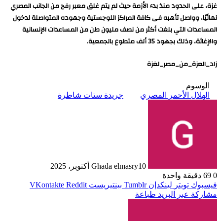
غزة، على الحدود منذ بدء الأزمة حيث لم يتم غلق معبر رفح من الجانب المصري
نهائيًا، وواصل تأهبه فى كافة المراكز اللوجستية وجهوده المتواصلة لدخول
المساعدات التي بلغت أكثر من نصف مليون طن من المساعدات الإنسانية
والإغاثة، وذلك بجهود 35 ألف متطوع بالجمعية.
زاد_العزة_من_مصر_لغزة
الوسوم
الهلال الأحمر المصري
جريدة ستات شاطرة
10 أكتوبر، 2025
Ghada elmasry
0
69
دقيقة واحدة
فيسبوك
تويتر
لينكدإن
بينتيريست
مشاركة عبر البريد
طباعة