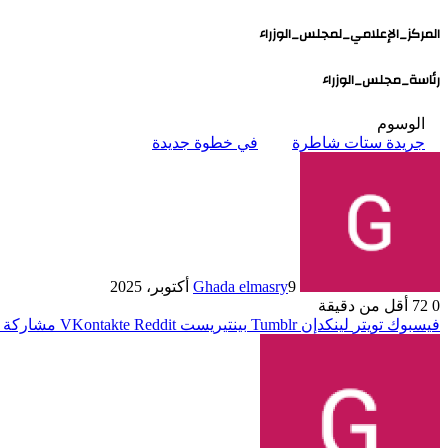
المركز_الإعلامي_لمجلس_الوزراء
رئاسة_مجلس_الوزراء
الوسوم
جريدة ستات شاطرة
في خطوة جديدة
9 أكتوبر، 2025
Ghada elmasry
0
72
أقل من دقيقة
فيسبوك
تويتر
لينكدإن
بينتيريست
مشاركة ع