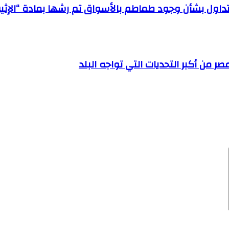
تداول بشأن وجود طماطم بالأسواق تم رشها بمادة “الإثير
 من أكبر التحديات التي تواجه البلد