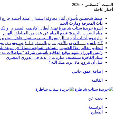
السبت, أغسطس 8 2026
أخبار عاجلة
ضبط شخصين بأسوان أثناء محاولة استبدال عملة أجنبية خارج ا
دأبُ المعرفةِ ومآربُ العلمِ
اسرة جريدة ستات شاطرة تهنئ أبطال اكاديميه المصري والكا
مياه الشرب بالجيزة: قطع المياه عن عدد من المناطق بالهرم
زيارة ومباحثات أخوية.. الرئيس السيسي يستقبل عاهل البحرين 
كادينا سير … العرض الأخير من ريال مدريد لـ فينيسوس جونيو
التعليم العالي: غدًا الخميس الساعة السابعة مساءً آخر موعد ل
رئيس الوزراء يشهد توقيع اتفاقية تأسيس شركة “مواصلات مدن 
ستاد القاهرة يستضيف مباريات 5 أندية في الدوري المصري
قبل أن تتزوج ماذا يريد منك الله؟
إضافة عمود جانبي
القائمة
بحث عن
الرئيسية
المطبخ