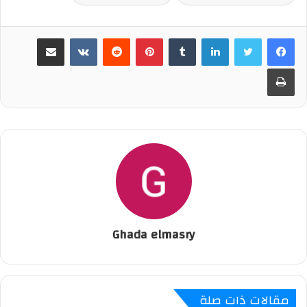
لينكدإن
‏Tumblr
بينتيريست
‏Reddit
‏VKontakte
مشاركة عبر البريد
طباعة
Ghada elmasry
مقالات ذات صلة