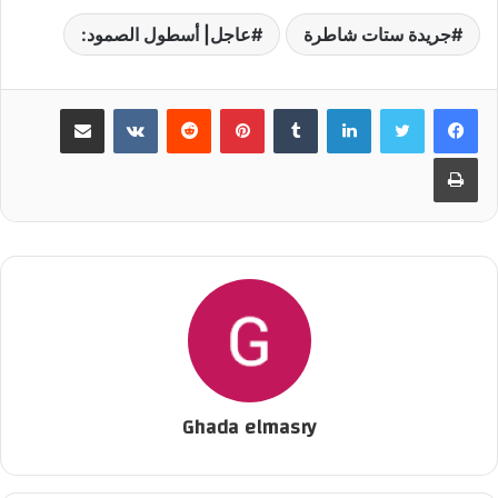
جريدة ستات شاطرة
عاجل| أسطول الصمود:
لينكدإن
‏Tumblr
بينتيريست
‏Reddit
‏VKontakte
مشاركة عبر البريد
طباعة
Ghada elmasry