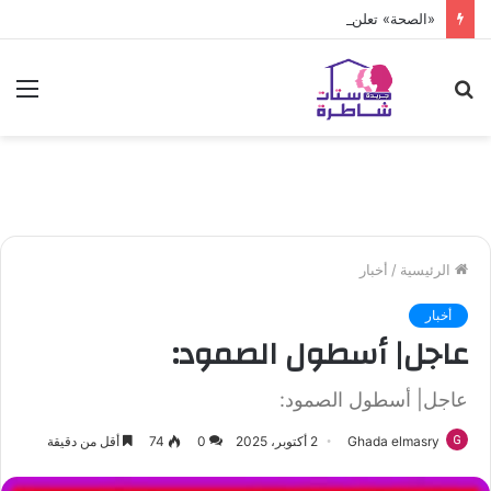
«الصحة» تعلن فحص أكثر من 10 ملايين طفل
بحث
الق
عن
الرئيسية
/
أخبار
أخبار
عاجل| أسطول الصمود:
عاجل| أسطول الصمود:
Ghada elmasry
2 أكتوبر، 2025
0
74
أقل من دقيقة