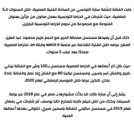
غابت الفنانة الشابة سارة التونسي عن الساحة الفنية المصرية، خلال السنوات الـ5
الماضية، حيث شاركت في الدراما التونسية بعمل مكون من جزأين بعنوان
الفلوجة مع مجموعة من نجوم الدراما التونسية البارزين.
ذلك قبل أن يعيدها مسلسل مملكة الحرير مع النجم كريم محمود عبد العزيز،
المقرر عرضه خلال الفترة القادمة عبر منصة watch it وقناة on، للدراما المصرية
مجددًا بعد غياب 5 سنوات.
حيث كان آخر أعمالها في الدراما المصرية مسلسل بـ100 وش مع الفنانة نيللي
كريم والفنان آسر ياسين، ومسلسل ليالينا 80 مع الفنان إياد نصار والفنانة غادة
عادل، اللذين عرضا خلال الموسم الرمضاني لعام 2020.
يشار إلى أن سارة كانت قد بدأت مشوارها بـ مصر في عام 2018 عبر بوابة
السينما، وذلك من خلال فيلم كارما للمخرج خالد يوسف، ثم شاركت في رمضان
لعام 2019 في مسلسل حكايتي للفنانة ياسمين صبري، لتتوالى بعدها أعمالها
الفنية.