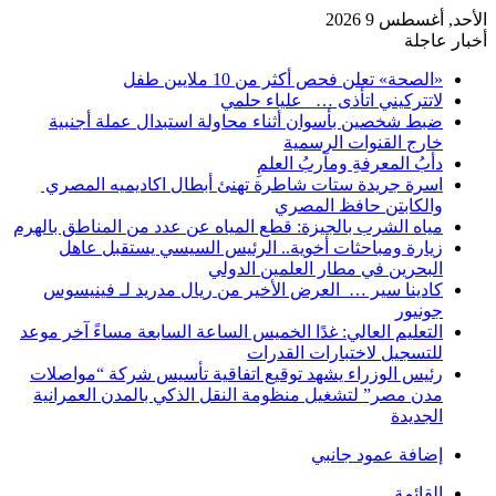
الأحد, أغسطس 9 2026
أخبار عاجلة
«الصحة» تعلن فحص أكثر من 10 ملايين طفل
لاتتركيني اتأذى … علياء حلمي
ضبط شخصين بأسوان أثناء محاولة استبدال عملة أجنبية
خارج القنوات الرسمية
دأبُ المعرفةِ ومآربُ العلمِ
اسرة جريدة ستات شاطرة تهنئ أبطال اكاديميه المصري
والكابتن حافظ المصري
مياه الشرب بالجيزة: قطع المياه عن عدد من المناطق بالهرم
زيارة ومباحثات أخوية.. الرئيس السيسي يستقبل عاهل
البحرين في مطار العلمين الدولي
كادينا سير … العرض الأخير من ريال مدريد لـ فينيسوس
جونيور
التعليم العالي: غدًا الخميس الساعة السابعة مساءً آخر موعد
للتسجيل لاختبارات القدرات
رئيس الوزراء يشهد توقيع اتفاقية تأسيس شركة “مواصلات
مدن مصر” لتشغيل منظومة النقل الذكي بالمدن العمرانية
الجديدة
إضافة عمود جانبي
القائمة