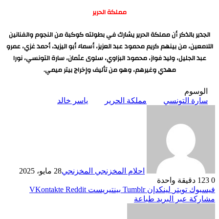
مملكة الحرير
الجدير بالذكر أن مملكة الحرير يشارك في بطولته كوكبة من النجوم والفنانين
اللامعين، من بينهم كريم محمود عبد العزيز، أسماء أبو اليزيد، أحمد غزي، عمرو
عبد الجليل، وليد فواز، محمود البزاوي، سلوى عثمان، سارة التونسي، نورا
مهدي وغيرهم، وهو من تأليف وإخراج بيتر ميمي.
الوسوم
سارة التونسي
مملكة الحرير
ياسر خالد
احلام المخزنجي المخزنجي
28 مايو، 2025
0
123
دقيقة واحدة
فيسبوك
تويتر
لينكدإن
بينتيريست
مشاركة عبر البريد
طباعة