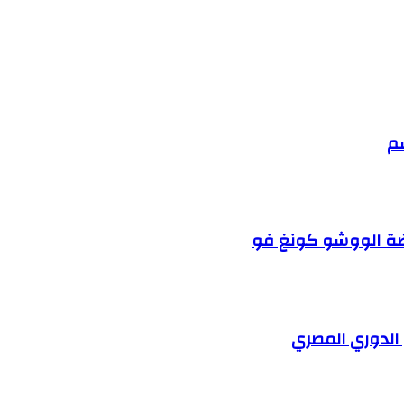
سم
ضة الووشو كونغ فو
الدوري المصري