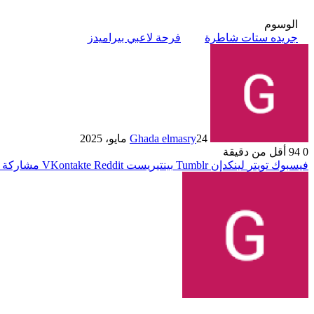
الوسوم
جريده ستات شاطرة
فرحة لاعبي بيراميدز
24 مايو، 2025
Ghada elmasry
0
94
أقل من دقيقة
فيسبوك
تويتر
لينكدإن
بينتيريست
مشاركة ع