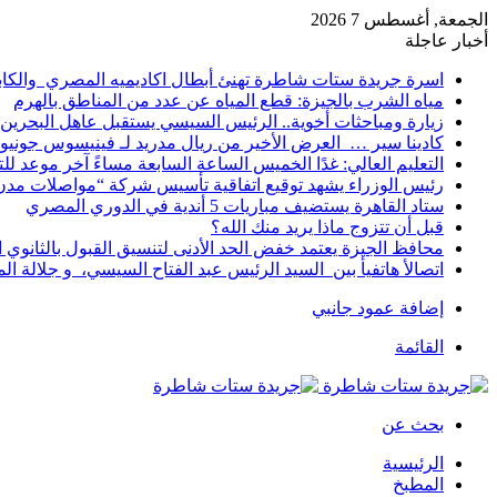
الجمعة, أغسطس 7 2026
أخبار عاجلة
اسرة جريدة ستات شاطرة تهنئ أبطال اكاديميه المصري والكا
مياه الشرب بالجيزة: قطع المياه عن عدد من المناطق بالهرم
زيارة ومباحثات أخوية.. الرئيس السيسي يستقبل عاهل البحرين 
كادينا سير … العرض الأخير من ريال مدريد لـ فينيسوس جونيو
التعليم العالي: غدًا الخميس الساعة السابعة مساءً آخر موعد ل
رئيس الوزراء يشهد توقيع اتفاقية تأسيس شركة “مواصلات مدن 
ستاد القاهرة يستضيف مباريات 5 أندية في الدوري المصري
قبل أن تتزوج ماذا يريد منك الله؟
محافظ الجيزة يعتمد خفض الحد الأدنى لتنسيق القبول بالثانوي العام إلى
اتصالأ هاتفيأ بين السيد الرئيس عبد الفتاح السيسي، و جلالة 
إضافة عمود جانبي
القائمة
بحث عن
الرئيسية
المطبخ