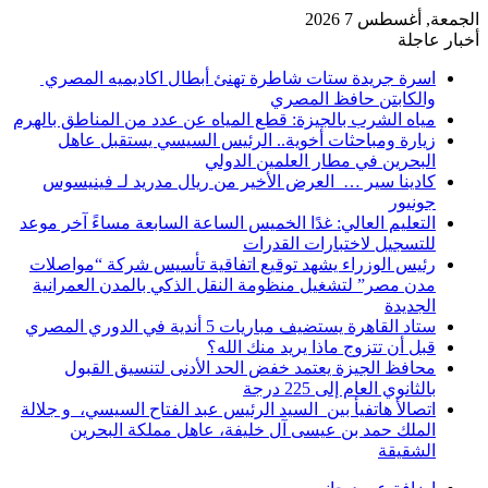
الجمعة, أغسطس 7 2026
أخبار عاجلة
اسرة جريدة ستات شاطرة تهنئ أبطال اكاديميه المصري
والكابتن حافظ المصري
مياه الشرب بالجيزة: قطع المياه عن عدد من المناطق بالهرم
زيارة ومباحثات أخوية.. الرئيس السيسي يستقبل عاهل
البحرين في مطار العلمين الدولي
كادينا سير … العرض الأخير من ريال مدريد لـ فينيسوس
جونيور
التعليم العالي: غدًا الخميس الساعة السابعة مساءً آخر موعد
للتسجيل لاختبارات القدرات
رئيس الوزراء يشهد توقيع اتفاقية تأسيس شركة “مواصلات
مدن مصر” لتشغيل منظومة النقل الذكي بالمدن العمرانية
الجديدة
ستاد القاهرة يستضيف مباريات 5 أندية في الدوري المصري
قبل أن تتزوج ماذا يريد منك الله؟
محافظ الجيزة يعتمد خفض الحد الأدنى لتنسيق القبول
بالثانوي العام إلى 225 درجة
اتصالأ هاتفيأ بين السيد الرئيس عبد الفتاح السيسي، و جلالة
الملك حمد بن عيسى آل خليفة، عاهل مملكة البحرين
الشقيقة