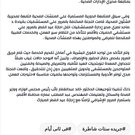
بمتابعة مديري الإدارات الصحية .
وفى سياق المتابعة الدورية المستمرة علي المنشآت الصحية التابعة لمديرية
الشئون الصحية، قامت اللجنة المكلفة بالمرور علي المستشفيات بقيادة د
.ماجد نصري مدير إدارة المستشفيات خلال اجازة عيد الفطر بالمرور علي
مستشفي الحميات بالأقصر للتأكد من انتظام سير العمل، والخدمات الطبية
المقدمة للمرضى والمواطنين بهذه المنشأت الصحية .
وتم التأكد من تواجد القوى البشرية في أماكن تقديم الخدمة حيث قام فريق
المرور بفحص دفاتر الحضور والإنصراف ، وتبين أنه لايوجد حالات غياب طبقاً
للجداول المعدة لنوبتجيات العيد للأطباء والتمريض والصيدلة والفنيين
المتواجدين بالمستشفى وتحويل المتغيبين دون إذن للتحقيق ، وتابعت اللجنة
مدى توافر الأدوية والمستلزمات وتواجدها بكميات مناسبة لاحتياجات العمل.
ذلك تنفيذا لتوجيهات الدكتور خالد عبدالغفار نائب رئيس مجلس الوزراء ووزير
الصحة والسكان وتعليمات المهندس عبد المطلب عماره محافظ الأقصر،
باستمرار المرور الإشرافي تزامنًا مع إجازة عيد الفطر المبارك
جريده ستات شاطرة
فى ثانى أيام