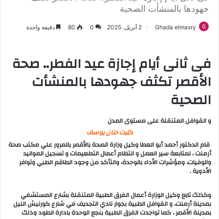
جهودها بالمنشأت الصحية
Ghada elmasry
2 أبريل، 2025
0
80
دقيقة واحدة
فى ثانى أيام إجازة عيد الفطر.. صحة
الأقصر تكثف جهودها بالمنشأت
الصحية
و القوافل المتنقلة على مستوى المدن
كتبت حنان يوسف
قام الدكتور أحمد أبو العطا وكيل وزارة الصحة بالأقصر بالمرور علي مكتب صحة
أرمنت ، لمتابعة سير العمل و انتظام أعمال التطعيمات و تسجيل المواليد
والوفيات، ومؤشرات الأداء بالوحدة، والتأكد من وجود الطاقم الطبي وتوافر
الأدوية .
وكذلك تابع وكيل الوزارة أعمال الفرق الطبية المتنقلة بشارع المستشفي
بمدينة أرمنت، و القوافل الطبية بجوار نادي التجديف في شارع كورنيش النيل
بمدينة الأقصر ، كما تواجدت الفرق الطبية بنجع الوحدة بادارة الطود وذلك