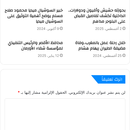
بحوزته حشيش وأفيون ودولارات..
خبير السوشيال ميديا محمود صلاح
الداخلية تكشف تفاصيل القبض
مسلم يوضح أهمية التوثيق على
على البلوجر مداهم
السوشيال ميديا
2 أغسطس، 2025
9 أكتوبر، 2024
خلال رحلة عمل بالمغرب..وفاة
محافظ الأقصر والرئيس التنفيذي
مضيفة الطيران ريهام هشام
لمؤسسة شفاء الأورمان
25 أغسطس، 2024
12 يناير، 2025
اترك تعليقاً
لن يتم نشر عنوان بريدك الإلكتروني.
الحقول الإلزامية مشار إليها بـ
*
ا
ل
ت
ع