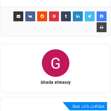
لينكدإن
‏Tumblr
بينتيريست
‏Reddit
‏VKontakte
مشاركة عبر البريد
طباعة
Ghada elmasry
مقالات ذات صلة