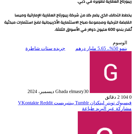
ريبورتاج العقارية تطويره في دبي.
يخطط التحالف الذي يضم كلا من شركة ريبورتاج العقارية الإماراتية وميسا
القابضة التركية ومجموعة صباح الاستثمارية الأذربيجانية لضخ استثمارات مبدئية
تُقدر بنحو 600 مليون دولار في الأسواق الثلاثة.
الوسوم
بنمو 50%.. 5.65 مليار درهم
جريده ستات شاطرة
30 ديسمبر، 2024
Ghada elmasry
0
104
2 دقائق
فيسبوك
تويتر
لينكدإن
بينتيريست
مشاركة عبر البريد
طباعة