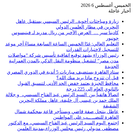
الخميس, أغسطس 6 2026
أخبار عاجلة
زيارة ومباحثات أخوية.. الرئيس السيسي يستقبل عاهل
البحرين في مطار العلمين الدولي
كادينا سير … العرض الأخير من ريال مدريد لـ فينيسوس
جونيور
التعليم العالي: غدًا الخميس الساعة السابعة مساءً آخر موعد
للتسجيل لاختبارات القدرات
رئيس الوزراء يشهد توقيع اتفاقية تأسيس شركة “مواصلات
مدن مصر” لتشغيل منظومة النقل الذكي بالمدن العمرانية
الجديدة
ستاد القاهرة يستضيف مباريات 5 أندية في الدوري المصري
قبل أن تتزوج ماذا يريد منك الله؟
محافظ الجيزة يعتمد خفض الحد الأدنى لتنسيق القبول
بالثانوي العام إلى 225 درجة
اتصالأ هاتفيأ بين السيد الرئيس عبد الفتاح السيسي، و جلالة
الملك حمد بن عيسى آل خليفة، عاهل مملكة البحرين
الشقيقة
عاطل ينتحل صفة قاضي ويستأجر قاعة بمحكمة شمال
القاهرة للنصــ.ــب على المواطنين
اجتمع اليوم السيد الرئيس عبد الفتاح السيسي، مع الدكتور
مصطفى مدبولي رئيس مجلس الوزراء،بمدينة العلمين