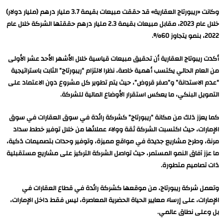
وكانت «ريبورتاج العقارية» قد حققت مبيعات بقيمة 3.7 مليار درهم (مليار دولار)
خلال عام 2023، مقابل مبيعات بقيمة 2.3 مليار درهم حققتها الشركة خلال عام
2022، بنمو يتجاوز 60%.
أكدت ريبوتاج العقارية أن تحقيق مبيعات قياسية خلال الأشهر الأحد عشر الأولى
من العام الحالي يكتسب أهمية خاصة، نظرا لالتزام “ريبورتاج” الثابت باستراتيجية
“عدم الاستدانة” و”صفر قروض”، حيث يتم تطوير كل مشروع دون الاعتماد على
التمويل البنكي، ما يعكس استقرار الأوضاع المالية للشركة.
كما يعزز ذلك من مكانة “ريبورتاج” كشركة رائدة في سوق العقارات في سوق
الإمارات، حيث اكتسبت الشركة ثقة وولاء عملائها من خلال توفير خطط سداد
مرنة، وطرح مشاريع جديدة في مواقع مميزة، وتوفير وحدات بتصميمات ذكية،
ما عزز آفاق النمو المستمر، حيث تواصل الشركة التركيز على مشاريع مستقبلية
ذات تصاميم متطورة.
وتعمل شركة ريبورتاج، من موقعها كشركة رائدة في قطاع العقارات في
الإمارات، على إرساء معايير الحياة الحضرية المعاصرة، ليس فقط داخل الإمارات،
بل وعلى نطاق عالمي.