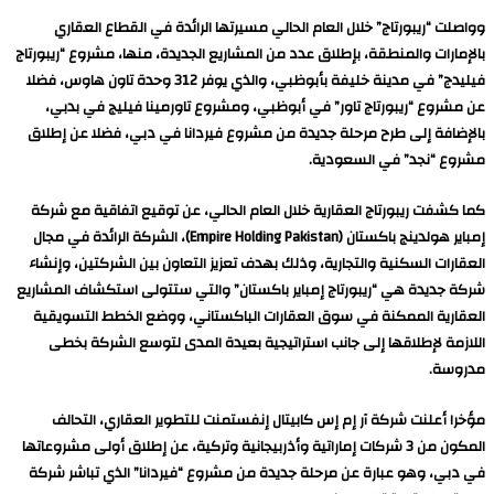
وواصلت “ريبورتاج” خلال العام الحالي مسيرتها الرائدة في القطاع العقاري
بالإمارات والمنطقة، بإطلاق عدد من المشاريع الجديدة، منها، مشروع “ريبورتاج
فيليدج” في مدينة خليفة بأبوظبي، والذي يوفر 312 وحدة تاون هاوس، فضلا
عن مشروع “ريبورتاج تاور” في أبوظبي، ومشروع تاورمينا فيليج في بدبي،
بالإضافة إلى طرح مرحلة جديدة من مشروع فيردانا في دبي، فضلا عن إطلاق
مشروع “نجد” في السعودية.
كما كشفت ريبورتاج العقارية خلال العام الحالي، عن توقيع اتفاقية مع شركة
إمباير هولدينج باكستان (Empire Holding Pakistan)، الشركة الرائدة في مجال
العقارات السكنية والتجارية، وذلك بهدف تعزيز التعاون بين الشركتين، وإنشاء
شركة جديدة هي “ريبورتاج إمباير باكستان” والتي ستتولى استكشاف المشاريع
العقارية الممكنة في سوق العقارات الباكستاني، ووضع الخطط التسويقية
اللازمة لإطلاقها إلى جانب استراتيجية بعيدة المدى لتوسع الشركة بخطى
مدروسة.
مؤخرا أعلنت شركة آر إم إس كابيتال إنفستمنت للتطوير العقاري، التحالف
المكون من 3 شركات إماراتية وأذربيجانية وتركية، عن إطلاق أولى مشروعاتها
في دبي، وهو عبارة عن مرحلة جديدة من مشروع “فيردانا” الذي تباشر شركة