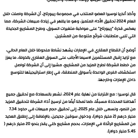
وأكد أندريا نوسيرا العضو المنتدب في مجموعة ريبورتاج، أن الشركة واصلت خلال
العام 2024 تحقيق الأداء المتميز، وهو ما يظهر في زيادة مبيعات الشركة، مما
يعكس قدرة “ريبورتاج” على مواكبة متغيرات السوق، وطرح المشاريع الجديدة
التي تلبي متطلبات شرائح متنوعة من المشترين.
أوضح أن القطاع العقاري في الإمارات يشهد نشاطا ملحوظا خلال العام الحالي،
مع تزايد إقبال المستثمرين لاسيما الأجانب على السوق العقاري بالدولة، ما يعزز
من خطط الشركة لطرح المزيد من المشاريع، مشيرا إلى أن الشركة تواصل
استكشاف الفرص الواعدة بأسواق المنطقة، في إطار استراتيجيتها للتوسع
داخل الإمارات وخارجها.
قال نوسيرا : مع اقترابنا من نهاية عام 2024، نشعر بالسعادة مع تحقيق جميع
أهدافنا المحددة مسبقًا، كما تمكنا أيضًا من ترسيخ أداء الشركة لتحقيق المزيد
من النمو، ونسعى خلال عام 2025، إلى تحقيق حجم مبيعات في حدود 7.34
مليار درهم (2 مليار دولار)، ودخول سوقين جديدين، بالإضافة إلى إطلاق العديد
من المشاريع الرائدة في الإمارات، بحجم مشاريع كلي يقدر بنحو 20 مليار درهم (
5.45 مليار دولار).