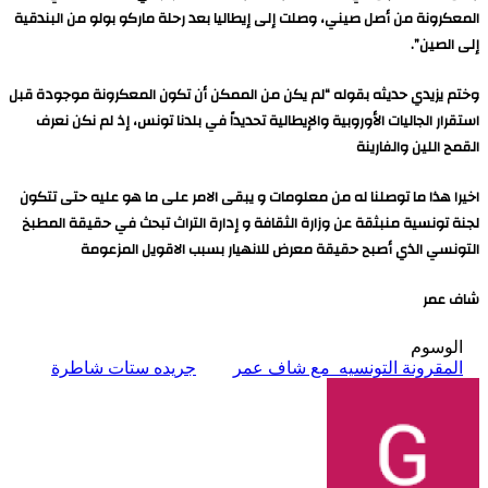
المعكرونة من أصل صيني، وصلت إلى إيطاليا بعد رحلة ماركو بولو من البندقية
إلى الصين”.
وختم يزيدي حديثه بقوله “لم يكن من الممكن أن تكون المعكرونة موجودة قبل
استقرار الجاليات الأوروبية والإيطالية تحديداً في بلدنا تونس، إذ لم نكن نعرف
القمح اللين والفارينة
اخيرا هذا ما توصلنا له من معلومات و يبقى الامر على ما هو عليه حتى تتكون
لجنة تونسية منبثقة عن وزارة الثقافة و إدارة التراث تبحث في حقيقة المطبخ
التونسي الذي أصبح حقيقة معرض للانهيار بسبب الاقويل المزعومة
شاف عمر
الوسوم
المقرونة التونسيه مع شاف عمر
جريده ستات شاطرة