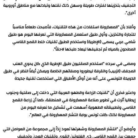
التجفيف بتخزينها لفترات طويلة وسهل ذلك نقلها وتبادلها مع مناطق أوروبية
أخرى”.
وأفاد بأن “المعكرونة استفادت من هذه التقنيات، فأصبحت طعاماً مناسباً
للتجارة والتخزين، وأول طبق استعمل المعكرونة التي نعرفها اليوم هو طبق
شامي عربي يسمى (الإطرية) واستخدم الطبق تقنيات خلط القمح القاسي
المطحون بالمياه ثم تجفيفها ليعاد طبخها لاحقاً”.
ومضى في سرده “استخدم الصقليون طبق الإطرية الذي كان يحوي العنب
المجفف (الزبيب) والقرفة ليطوروا وصفاتهم الخاصة ويمكن أيضاً النظر في طبق
الدويدة التونسي على أنه من أوائل الأطباق التي استخدمت تقنية جديدة
واعتبر فخري أن “تقنيات الزراعة والطهو العربية التي دخلت إلى صقلية وجنوب
إيطاليا أثرت في تطوير صناعة المعكرونة في المنطقة، كما أن زراعة القمح
القاسي وتطبيقاته الطهوية أسهمت في تشكيل ما نعرفه اليوم من
المعكرونة لذلك كانت تونس بوابة انتشار المعكرونة في العالم”.
وأوضح أن “انتشار المعكرونة وشهرتها تعود إذاً إلى مجموعة من العوامل التي
جمعت بين القمح القاسي ذي الغلوتين القوي وتقنيات العجن وتجفيف