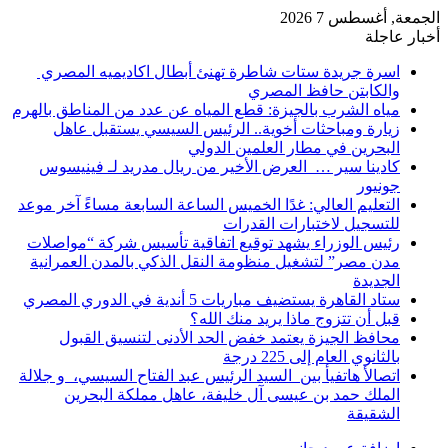
الجمعة, أغسطس 7 2026
أخبار عاجلة
اسرة جريدة ستات شاطرة تهنئ أبطال اكاديميه المصري
والكابتن حافظ المصري
مياه الشرب بالجيزة: قطع المياه عن عدد من المناطق بالهرم
زيارة ومباحثات أخوية.. الرئيس السيسي يستقبل عاهل
البحرين في مطار العلمين الدولي
كادينا سير … العرض الأخير من ريال مدريد لـ فينيسوس
جونيور
التعليم العالي: غدًا الخميس الساعة السابعة مساءً آخر موعد
للتسجيل لاختبارات القدرات
رئيس الوزراء يشهد توقيع اتفاقية تأسيس شركة “مواصلات
مدن مصر” لتشغيل منظومة النقل الذكي بالمدن العمرانية
الجديدة
ستاد القاهرة يستضيف مباريات 5 أندية في الدوري المصري
قبل أن تتزوج ماذا يريد منك الله؟
محافظ الجيزة يعتمد خفض الحد الأدنى لتنسيق القبول
بالثانوي العام إلى 225 درجة
اتصالأ هاتفيأ بين السيد الرئيس عبد الفتاح السيسي، و جلالة
الملك حمد بن عيسى آل خليفة، عاهل مملكة البحرين
الشقيقة