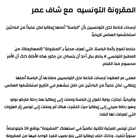
المقرونة التونسيه مع شاف عمر
ترسخت قناعة لدى التونسيين بأن “الباستا” أصلها إيطاليا لكن عديداً من الباحثين
استكشفوا العكس تاريخياً.
عندما تفوح رائحة الباستا، التي تعرف محلياً بـ”المقرونة” (المعكرونة)، من
المطبخ التونسي لا يخطر ببال أحد أن يتساءل عن جذور هذه الأكلة ذلك أن الأمر
محسوم منذ القدم.
فعلى مر العقود ترسخت قناعة لدى التونسيين مفادها أن الباستا أصلها
إيطالي، لكن عديداً من الباحثين من خلال نبشهم في التاريخ استكشفوا العكس.
وتاريخياً، تجذرت رواية تقول إن الباستا وصلت إلى إيطاليا بعد رحلة ماركو بولو
وهو رحالة صيني إلى إيطاليا حيث انتشرت هناك ثم وصلت إلى تونس إثر الغزوات
التي تعرضت لها البلاد.
تحتل تونس المرتبة الثانية عالمياً في استهلاك “المقرونة” بواقع 16 كيلوغراماً
سنوياً للفرد، وذلك خلف إيطاليا التي بلغ نصيب الفرد الواحد فيها من المقرونة