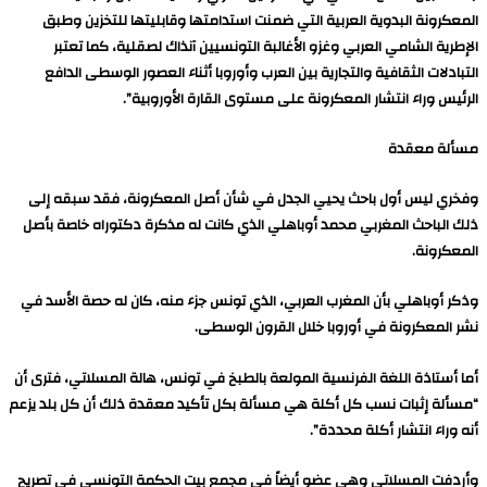
المعكرونة البدوية العربية التي ضمنت استدامتها وقابليتها للتخزين وطبق
الإطرية الشامي العربي وغزو الأغالبة التونسيين آنذاك لصقلية، كما تعتبر
التبادلات الثقافية والتجارية بين العرب وأوروبا أثناء العصور الوسطى الدافع
الرئيس وراء انتشار المعكرونة على مستوى القارة الأوروبية”.
مسألة معقدة
وفخري ليس أول باحث يحيي الجدل في شأن أصل المعكرونة، فقد سبقه إلى
ذلك الباحث المغربي محمد أوباهلي الذي كانت له مذكرة دكتوراه خاصة بأصل
المعكرونة.
وذكر أوباهلي بأن المغرب العربي، الذي تونس جزء منه، كان له حصة الأسد في
نشر المعكرونة في أوروبا خلال القرون الوسطى.
أما أستاذة اللغة الفرنسية المولعة بالطبخ في تونس، هالة المسلاتي، فترى أن
“مسألة إثبات نسب كل أكلة هي مسألة بكل تأكيد معقدة ذلك أن كل بلد يزعم
أنه وراء انتشار أكلة محددة”.
وأردفت المسلاتي وهي عضو أيضاً في مجمع بيت الحكمة التونسي في تصريح