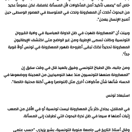
خاص أنه “يصعب تأكيد أصل المأكولات لأن المسألة غامضة، لكن عموماً عديد
من البحوث أكدت أن المعكرونة ولدت في المتوسط في العصور الوسطى حين
أصبح الإنسان يعجن”.
وبينت أن “المعكرونة ظهرت في ظل الدولة العباسية في ولاية القيروان
التونسية وكانت تسمى الإطرية ومن غير الواضح متى اكتشف الإيطاليون
المعكرونة تحديداً لذلك تبقى أطروحة ظهور المعكرونة في تونس أولاً قوية
جداً”.
ومن جانبه، كان الطباخ التونسي وفيق بالعيد قال في وقت سابق إن
“المعكرونة صنعها التونسيون منذ عهد النوميديين من العجينة ووضعوها في
الحساء شأنها شأن مأكولات أخرى مثل (النواصر) وهي أكلة محلية خالصة”.
استبعاد تونس
في المقابل، يجادل كثر بأن المعكرونة ليست تونسية أو في الأقل من الصعب
إثبات أصلها لا سيما في ظل ندرة البحوث التي تطرقت إلى المسألة.
وقال أستاذ التاريخ في جامعة منوبة التونسية، بشير يزيدي، “حسب علمي