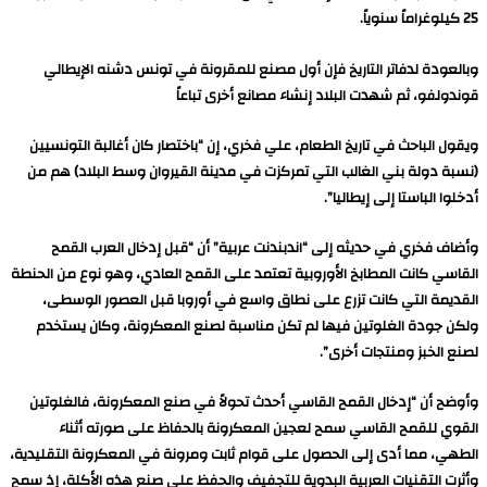
25 كيلوغراماً سنوياً.
وبالعودة لدفاتر التاريخ فإن أول مصنع للمقرونة في تونس دشنه الإيطالي
قوندولفو، ثم شهدت البلاد إنشاء مصانع أخرى تباعاً
ويقول الباحث في تاريخ الطعام، علي فخري، إن “باختصار كان أغالبة التونسيين
(نسبة دولة بني الغالب التي تمركزت في مدينة القيروان وسط البلاد) هم من
أدخلوا الباستا إلى إيطاليا”.
وأضاف فخري في حديثه إلى “اندبندنت عربية” أن “قبل إدخال العرب القمح
القاسي كانت المطابخ الأوروبية تعتمد على القمح العادي، وهو نوع من الحنطة
القديمة التي كانت تزرع على نطاق واسع في أوروبا قبل العصور الوسطى،
ولكن جودة الغلوتين فيها لم تكن مناسبة لصنع المعكرونة، وكان يستخدم
لصنع الخبز ومنتجات أخرى”.
وأوضح أن “إدخال القمح القاسي أحدث تحولاً في صنع المعكرونة، فالغلوتين
القوي للقمح القاسي سمح لعجين المعكرونة بالحفاظ على صورته أثناء
الطهي، مما أدى إلى الحصول على قوام ثابت ومرونة في المعكرونة التقليدية،
وأثرت التقنيات العربية البدوية للتجفيف والحفظ على صنع هذه الأكلة، إذ سمح