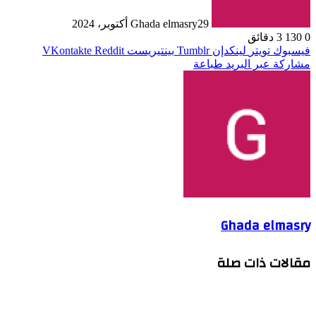
29 أكتوبر، 2024
Ghada elmasry
0
130
3 دقائق
فيسبوك
تويتر
لينكدإن
بينتيريست
مشاركة عبر البريد
طباعة
Ghada elmasry
مقالات ذات صلة