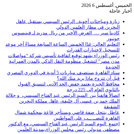
الخميس, أغسطس 6 2026
أخبار عاجلة
زيارة ومباحثات أخوية.. الرئيس السيسي يستقبل عاهل
البحرين في مطار العلمين الدولي
كادينا سير … العرض الأخير من ريال مدريد لـ فينيسوس
جونيور
التعليم العالي: غدًا الخميس الساعة السابعة مساءً آخر موعد
للتسجيل لاختبارات القدرات
رئيس الوزراء يشهد توقيع اتفاقية تأسيس شركة “مواصلات
مدن مصر” لتشغيل منظومة النقل الذكي بالمدن العمرانية
الجديدة
ستاد القاهرة يستضيف مباريات 5 أندية في الدوري المصري
قبل أن تتزوج ماذا يريد منك الله؟
محافظ الجيزة يعتمد خفض الحد الأدنى لتنسيق القبول
بالثانوي العام إلى 225 درجة
اتصالأ هاتفيأ بين السيد الرئيس عبد الفتاح السيسي، و جلالة
الملك حمد بن عيسى آل خليفة، عاهل مملكة البحرين
الشقيقة
عاطل ينتحل صفة قاضي ويستأجر قاعة بمحكمة شمال
القاهرة للنصــ.ــب على المواطنين
اجتمع اليوم السيد الرئيس عبد الفتاح السيسي، مع الدكتور
مصطفى مدبولي رئيس مجلس الوزراء،بمدينة العلمين