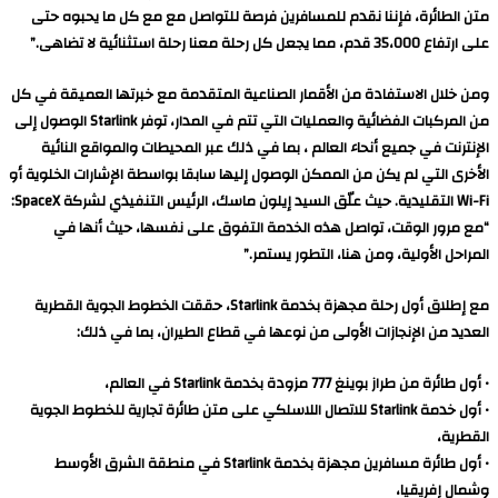
متن الطائرة، فإننا نقدم للمسافرين فرصة للتواصل مع مع كل ما يحبوه حتى
على ارتفاع 35،000 قدم، مما يجعل كل رحلة معنا رحلة استثنائية لا تضاهى.”
ومن خلال الاستفادة من الأقمار الصناعية المتقدمة مع خبرتها العميقة في كل
من المركبات الفضائية والعمليات التي تتم في المدار، توفر Starlink الوصول إلى
الإنترنت في جميع أنحاء العالم ، بما في ذلك عبر المحيطات والمواقع النائية
الأخرى التي لم يكن من الممكن الوصول إليها سابقا بواسطة الإشارات الخلوية أو
Wi-Fi التقليدية. حيث علّق السيد إيلون ماسك، الرئيس التنفيذي لشركة SpaceX:
“مع مرور الوقت، تواصل هذه الخدمة التفوق على نفسها، حيث أنها في
المراحل الأولية، ومن هنا، التطور يستمر.”
مع إطلاق أول رحلة مجهزة بخدمة Starlink، حققت الخطوط الجوية القطرية
العديد من الإنجازات الأولى من نوعها في قطاع الطيران، بما في ذلك:
• أول طائرة من طراز بوينغ 777 مزودة بخدمة Starlink في العالم،
• أول خدمة Starlink للاتصال اللاسلكي على متن طائرة تجارية للخطوط الجوية
القطرية،
• أول طائرة مسافرين مجهزة بخدمة Starlink في منطقة الشرق الأوسط
وشمال إفريقيا،