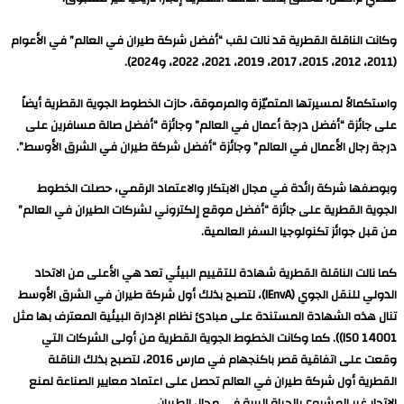
وكانت الناقلة القطرية قد نالت لقب “أفضل شركة طيران في العالم” في الأعوام
(2011، 2012، 2015، 2017، 2019، 2021، 2022، و2024).
واستكمالاً لمسيرتها المتميّزة والمرموقة، حازت الخطوط الجوية القطرية أيضاً
على جائزة “أفضل درجة أعمال في العالم” وجائزة “أفضل صالة مسافرين على
درجة رجال الأعمال في العالم” وجائزة “أفضل شركة طيران في الشرق الأوسط”.
وبوصفها شركة رائدة في مجال الابتكار والاعتماد الرقمي، حصلت الخطوط
الجوية القطرية على جائزة “أفضل موقع إلكتروني لشركات الطيران في العالم”
من قبل جوائز تكنولوجيا السفر العالمية.
كما نالت الناقلة القطرية شهادة للتقييم البيئي تعد هي الأعلى من الاتحاد
الدولي للنقل الجوي (IEnvA)، لتصبح بذلك أول شركة طيران في الشرق الأوسط
تنال هذه الشهادة المستندة على مبادئ نظام الإدارة البيئية المعترف بها مثل
ISO 14001)). كما وكانت الخطوط الجوية القطرية من أولى الشركات التي
وقعت على اتفاقية قصر باكنجهام في مارس 2016، لتصبح بذلك الناقلة
القطرية أول شركة طيران في العالم تحصل على اعتماد معايير الصناعة لمنع
الاتجار غير المشروع بالحياة البرية في مجال الطيران.