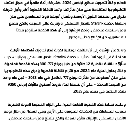
العالم وفقاً لتصويت سكاي تراكس 2024، كشركة رائدة عالمياً في مجال اعتماد
التكنولوجيا المتقدمة على متن طائراتها. وتعد الناقلة القطرية أكبر وأول شركة
طيران في منطقة الشرق الأوسط وشمال أفريقيا تزود المسافرين على متن
رحلاتها بخدمة Starlink للاتصال اللاسلكي بالإنترنت عالي السرعة والذي يتمتع
بزمن استجابة منخفض. وتجدر الإشارة إلى أن هذه الخدمة ستتوفر مجاناً
للمسافرين، من الإقلاع وحتى الوصول.
ولا بد من الإشارة إلى أن الناقلة الوطنية لدولة قطر تجاوزت أهدافها الأولية
المتمثلة في تزويد ثلاث طائرات بخدمة Starlink للاتصال اللاسلكي بالإنترنت، حيث
ستُزوّد الناقلة القطرية 12 طائرة من طراز بوينغ 777-300 بهذه الخدمة المتميزة
وذلك بحلول نهاية عام 2024، مع التزام الناقلة القطرية بإدراج هذه التكنولوجيا
على متن أسطولها من طائرات بوينج 777 بالكامل في عام 2025 – قبل عام واحد
من الموعد المحدد – على أن يتبعها البدء بتزويد أسطول طائرات إيرباص A350
بهذه الخدمة في صيف عام 2025.
وعليه، تسلط هذه الخطوة الهامة الضوء على التزام الخطوط الجوية القطرية
بتقريب المسافات بين الخدمات المتوفرة على الأرض وفي السماء من خلال توفير
الاتصال اللاسلكي بالإنترنت فائق السرعة والذي يتمتع بزمن استجابة منخفض.