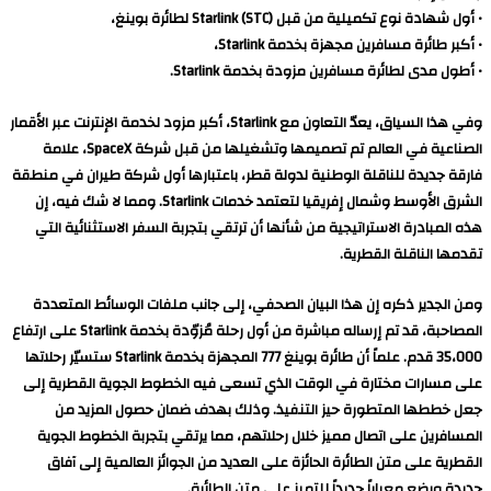
• أول شهادة نوع تكميلية من قبل Starlink (STC) لطائرة بوينغ،
• أكبر طائرة مسافرين مجهزة بخدمة Starlink،
• أطول مدى لطائرة مسافرين مزودة بخدمة Starlink.
وفي هذا السياق، يعدّ التعاون مع Starlink، أكبر مزود لخدمة الإنترنت عبر الأقمار
الصناعية في العالم تم تصميمها وتشغيلها من قبل شركة SpaceX، علامة
فارقة جديدة للناقلة الوطنية لدولة قطر، باعتبارها أول شركة طيران في منطقة
الشرق الأوسط وشمال إفريقيا لتعتمد خدمات Starlink. ومما لا شك فيه، إن
هذه المبادرة الاستراتيجية من شأنها أن ترتقي بتجربة السفر الاستثنائية التي
تقدمها الناقلة القطرية.
ومن الجدير ذكره إن هذا البيان الصحفي، إلى جانب ملفات الوسائط المتعددة
المصاحبة، قد تم إرساله مباشرة من أول رحلة مُزوّدة بخدمة Starlink على ارتفاع
35،000 قدم. علماً أن طائرة بوينغ 777 المجهزة بخدمة Starlink ستسيّر رحلاتها
على مسارات مختارة في الوقت الذي تسعى فيه الخطوط الجوية القطرية إلى
جعل خططها المتطورة حيز التنفيذ. وذلك بهدف ضمان حصول المزيد من
المسافرين على اتصال مميز خلال رحلاتهم، مما يرتقي بتجربة الخطوط الجوية
القطرية على متن الطائرة الحائزة على العديد من الجوائز العالمية إلى آفاق
جديدة ويضع معياراً جديداً للتميز على متن الطائرة.