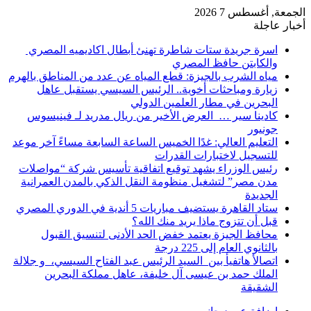
الجمعة, أغسطس 7 2026
أخبار عاجلة
اسرة جريدة ستات شاطرة تهنئ أبطال اكاديميه المصري
والكابتن حافظ المصري
مياه الشرب بالجيزة: قطع المياه عن عدد من المناطق بالهرم
زيارة ومباحثات أخوية.. الرئيس السيسي يستقبل عاهل
البحرين في مطار العلمين الدولي
كادينا سير … العرض الأخير من ريال مدريد لـ فينيسوس
جونيور
التعليم العالي: غدًا الخميس الساعة السابعة مساءً آخر موعد
للتسجيل لاختبارات القدرات
رئيس الوزراء يشهد توقيع اتفاقية تأسيس شركة “مواصلات
مدن مصر” لتشغيل منظومة النقل الذكي بالمدن العمرانية
الجديدة
ستاد القاهرة يستضيف مباريات 5 أندية في الدوري المصري
قبل أن تتزوج ماذا يريد منك الله؟
محافظ الجيزة يعتمد خفض الحد الأدنى لتنسيق القبول
بالثانوي العام إلى 225 درجة
اتصالأ هاتفيأ بين السيد الرئيس عبد الفتاح السيسي، و جلالة
الملك حمد بن عيسى آل خليفة، عاهل مملكة البحرين
الشقيقة