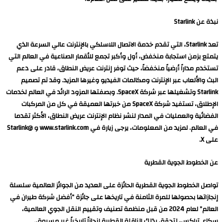
نبذة عن Starlink
تعد Starlink، التي تقدم خدمة الاتصال اللاسلكي بالإنترنت عالي السرعة الذي
يتمتع بزمن استجابة منخفض، أول وأكبر تجمع للأقمار الصناعية في العالم التي
تستخدم مداراً أرضياً منخفضاً، حيث توفر إنترنت عريض النطاق، قادر على دعم
البث والألعاب عبر الإنترنت ومكالمات الفيديو وغيرها المزيد. وقد تم تصميم
Starlink وتشغيلها عبر شركة SpaceX. وبصفتها المزود الرائد في العالم لخدمات
الإطلاق، تستفيد شركة SpaceX من خبرتها العميقة في كل من المركبات
الفضائية والعمليات في المدار لنشر نظام الإنترنت عريض النطاق، الأكثر تقدما
في العالم. لمزيد من المعلومات، يرجى زيارة في www.starlink.com و @Starlink
على X.
عن الخطوط الجوية القطرية
تواصل الخطوط الجوية القطرية الحائزة على العديد من الجوائز العالمية سلسلة
إنجازاتها بحصولها للمرة الثامنة في تاريخها على جائزة “أفضل شركة طيران في
العالم” لعام 2024 من قبل منظمة تصنيف وتقييم النقل الجوي العالمية،
سكاي تراكس، لتحقق بذلك الناقلة القطرية إنجازاً تاريخياً غير مسبوق.