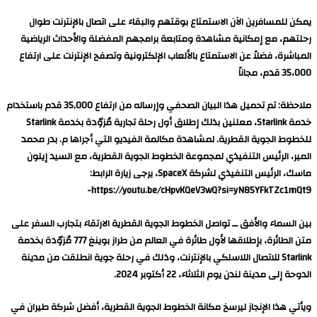
يمكن للمسافرين الآن الاستمتاع بوقتهم والبقاء على اتصال بالإنترنت طوال
رحلتهم، مع إمكانية مشاهدة ومتابعة برامجهم المفضلة والأحداث الرياضية
المباشرة، فضلاً عن الاستمتاع بالألعاب الإلكترونية وتصفح الإنترنت على ارتفاع
35،000 قدم، مجاناً
ملاحظة: تم تحميل هذا البيان الصحفي وإرساله من ارتفاع 35,000 قدم باستخدام
خدمة Starlink، معلنين بذلك إطلاق أول رحلة تجارية مُزوّدة بخدمة Starlink
للخطوط الجوية القطرية. لمشاهدة مكالمة الفيديو التي أجراها م. بدر محمد
المير، الرئيس التنفيذي لمجموعة الخطوط الجوية القطرية، مع السيد إيلون
ماسك، الرئيس التنفيذي لشركة SpaceX، يرجى زيارة الرابط:
https://youtu.be/cHpvKQeV3wQ?si=yN85YFkTZc1mQt9-
بين السماء والأفق ــ تواصل الخطوط الجوية القطرية الارتقاء بتجارب السفر على
متن الطائرة، بإطلاقها لأول طائرة في العالم من طراز بوينغ 777 مُزوّدة بخدمة
Starlink للاتصال اللاسلكي بالإنترنت، وذلك في رحلة جوية انطلقت من مدينة
الدوحة إلى مدينة لندن يوم الثلاثاء، 22 أكتوبر 2024.
ويأتي هذا الإنجاز ليرسخ مكانة الخطوط الجوية القطرية، أفضل شركة طيران في