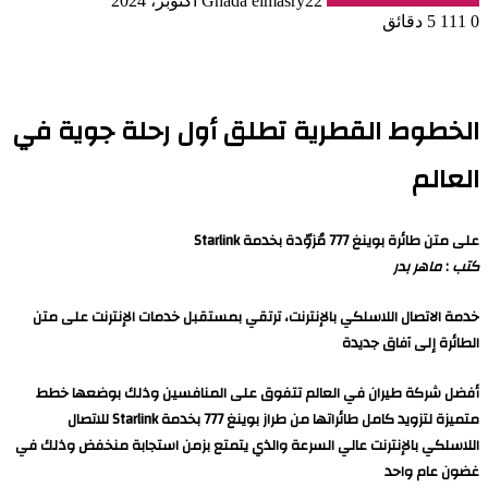
22 أكتوبر، 2024
Ghada elmasry
0
111
5 دقائق
الخطوط القطرية تطلق أول رحلة جوية في
العالم
على متن طائرة بوينغ 777 مُزوّدة بخدمة Starlink
كتب
:
ماهر بدر
خدمة الاتصال اللاسلكي بالإنترنت، ترتقي بمستقبل خدمات الإنترنت على متن
الطائرة إلى آفاق جديدة
أفضل شركة طيران في العالم تتفوق على المنافسين وذلك بوضعها خطط
متميزة لتزويد كامل طائراتها من طراز بوينغ 777 بخدمة Starlink للاتصال
اللاسلكي بالإنترنت عالي السرعة والذي يتمتع بزمن استجابة منخفض وذلك في
غضون عام واحد