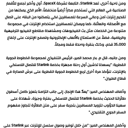
ومن ناحية أخرى، تعد Starlink، التابعة لشركة SpaceX، أول وأكبر تجمع للأقمار
الصناعية في العالم التي تستخدم مداراً أرضياً منخفضاً، الأمر الذي يمكنها من
تقديم إنترنت آمن وعالي السرعة للمسافرين لكي يتمكنوا من البقاء على اتصال
مع الأصدقاء والعائلة. كما ويمكن للمسافرين استخدام الإنترنت في مجموعة
متنوعة من الخدمات مثل بث الفيديوهات ومشاهدة مقاطع الفيديو الترفيهية
والرياضية، فضلاً عن الاستمتاع بالألعاب الإلكترونية وتصفح الإنترنت على ارتفاع
35،000 قدم، وذلك بنقرة واحدة فقط ومجاناً.
ومن جانبه، قال م. بدر محمد المير، الرئيس التنفيذي لمجموعة الخطوط الجوية
القطرية: “يسعدنا تدشين أول رحلة مجهزة بخدمة Starlink للاتصال اللاسلكي
بالإنترنت، لنؤكد مرة أخرى تربع الخطوط الجوية القطرية على عرش الصدارة في
قطاع الطيران.”
وأضاف المهندس المير: “يعدّ هذا الإنجاز، إلى جانب التزامنا بتعزيز كامل أسطول
طائراتنا الحديث بخدمة Starlink للاتصال اللاسلكي بفترة وجيزة، شهادة على
سعينا الدؤوب لتزويد المسافرين بتجربة سفر على متن الطائرة تتجاوز مفهوم
السفر الجوي التقليدي.”
وأكمل المهندس المير: “من خلال توفير وصول سلسل للإنترنت عبر Starlink على