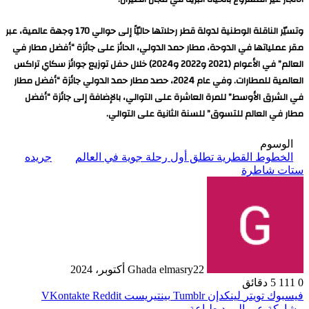
وتسيّر الناقلة الوطنية لدولة قطر رحلاتها حاليّاً إلى حوالي 170 وجهة عالمية، عبر
مقر عملياتها في الدوحة، مطار حمد الدولي، الحائز على جائزة “أفضل مطار في
العالم” في الأعوام (2021 و2022 و2024) خلال حفل توزيع جوائز سكاي تراكس
العالمية للمطارات. وفي عام 2024، حصد مطار حمد الدولي جائزة “أفضل مطار
في الشرق الأوسط” للمرة العاشرة على التوالي، بالإضافة إلى جائزة “أفضل
مطار في العالم للتسوق” للسنة الثانية على التوالي.
الوسوم
الخطوط القطرية تطلق أول رحلة جوية في العالم
جريده
ستات شاطرة
22 أكتوبر، 2024
Ghada elmasry
0
111
5 دقائق
فيسبوك
تويتر
لينكدإن
بينتيريست
مشاركة عبر البريد
طباعة